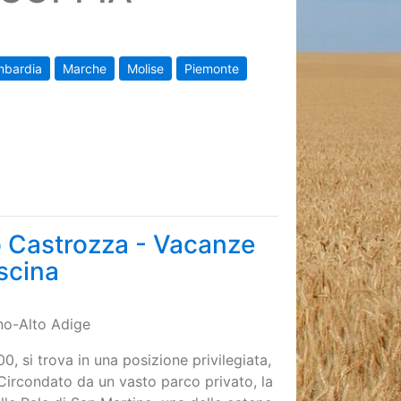
mbardia
Marche
Molise
Piemonte
 Castrozza - Vacanze
scina
ino-Alto Adige
900, si trova in una posizione privilegiata,
Circondato da un vasto parco privato, la