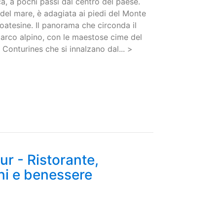
a, a pochi passi dal centro del paese.
o del mare, è adagiata ai piedi del Monte
oatesine. Il panorama che circonda il
ro arco alpino, con le maestose cime del
Conturines che si innalzano dal... >
 - Ristorante,
ni e benessere