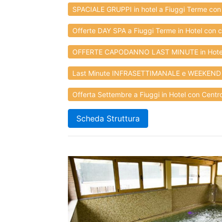
SPACIALE GRUPPI in hotel a Fiuggi Terme con 
Offerte DAY SPA a Fiuggi Terme in Hotel con c
OFFERTE CAPODANNO LAST MINUTE in Hotel a
Last Minute INFRASETTIMANALE e WEEKEND a
Offerta Settembre a Fiuggi in Hotel con Centr
Scheda Struttura