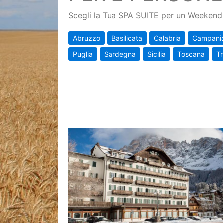
Scegli la Tua SPA SUITE per un Weekend 
Abruzzo
Basilicata
Calabria
Campani
Puglia
Sardegna
Sicilia
Toscana
Tr