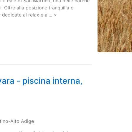
ulle Pale di San Martino, una delle catene
 Oltre alla posizione tranquilla e
 dedicate al relax e al... >
ra - piscina interna,
ntino-Alto Adige