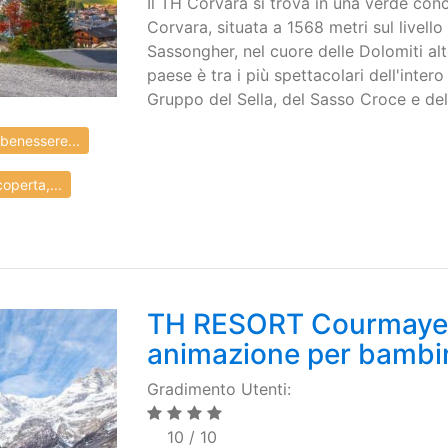
Il TH Corvara si trova in una verde conc
Corvara, situata a 1568 metri sul livell
Sassongher, nel cuore delle Dolomiti alt
paese è tra i più spettacolari dell'inte
Gruppo del Sella, del Sasso Croce e del 
benessere...
operta,...
TH RESORT Courmayeur
animazione per bambi
Gradimento Utenti:
10 / 10