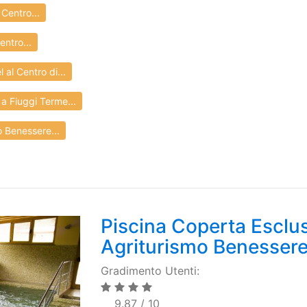
Centro...
entro...
l Centro di...
 Fiuggi Terme...
o Benessere...
Piscina Coperta Esclu
Agriturismo Benesser
Gradimento Utenti:
9.87 / 10