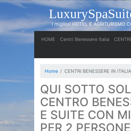
LuxurySpaSuit
I migliori HOTEL E AGRITURISMO CO
(current)
(current)
HOME
Centri Benessere Italia
CENTRI
Home
CENTRI BENESSERE IN ITALI
QUI SOTTO SO
CENTRO BENESS
E SUITE CON M
PER 2 PERSONE