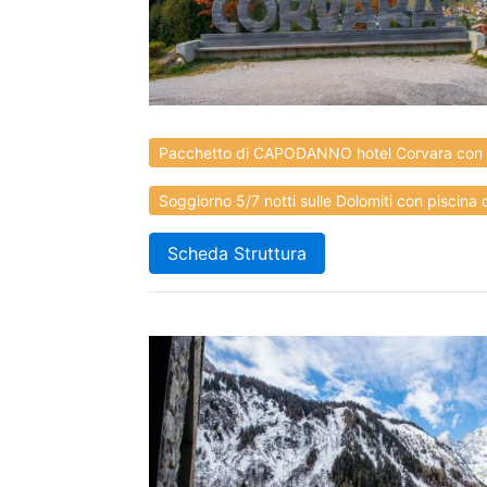
Pacchetto di CAPODANNO hotel Corvara con 
Soggiorno 5/7 notti sulle Dolomiti con piscina c
Scheda Struttura