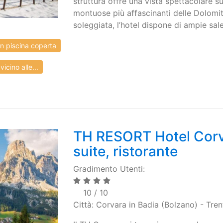
struttura offre una vista spettacolare s
montuose più affascinanti delle Dolomiti.
soleggiata, l’hotel dispone di ampie sale
 piscina coperta
ino alle...
TH RESORT Hotel Corva
suite, ristorante
Gradimento Utenti:
10 / 10
Città: Corvara in Badia (Bolzano) - Tre