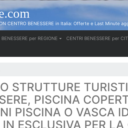
e.com
N CENTRO BENESSERE in Italia: Offerte e Last Minute agg
 BENESSERE per REGIONE
CENTRI BENESSERE per CI
A
LO STRUTTURE TURIST
ERE, PISCINA COPERT
INI PISCINA O VASCA
 IN ESCLUSIVA PER LA