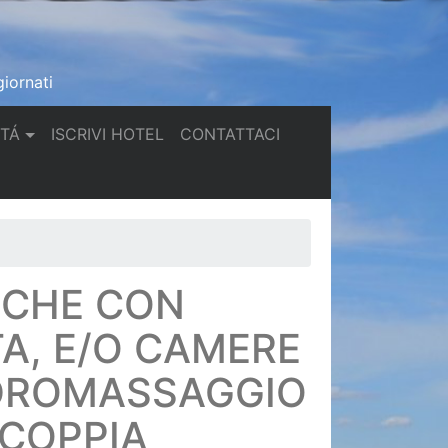
iornati
(current)
(current)
TTÁ
ISCRIVI HOTEL
CONTATTACI
ICHE CON
A, E/O CAMERE
 IDROMASSAGGIO
 COPPIA