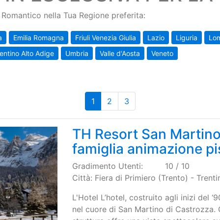
Romantico nella Tua Regione preferita:
a
Emilia Romagna
Friuli Venezia Giulia
Lazio
Liguria
Lo
entino Alto Adige
Umbria
Valle d'Aosta
Veneto
1
2
3
TH Resort San Martino
famiglia animazione pi
Gradimento Utenti:
10 / 10
Città: Fiera di Primiero (Trento) - Trent
L'Hotel L’hotel, costruito agli inizi del ‘
nel cuore di San Martino di Castrozza. 