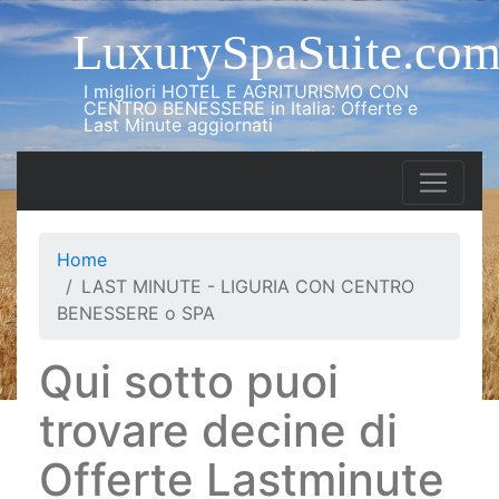
LuxurySpaSuite.co
I migliori HOTEL E AGRITURISMO CON
CENTRO BENESSERE in Italia: Offerte e
Last Minute aggiornati
Home
LAST MINUTE - LIGURIA CON CENTRO
BENESSERE o SPA
Qui sotto puoi
trovare decine di
Offerte Lastminute