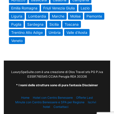
Emilia Romagna
Friuli Venezia Giulia
Lazio
Liguria
Lombardia
Marche
Molise
Piemonte
Puglia
Sardegna
Sicilia
Toscana
Trentino Alto Adige
Umbria
Valle d'Aosta
Veneto
LuxurySpaSuite.com è una creazione di Olos Travel srls PG P.iva
03591760545 CCIAA Perugia REA 30336
* I nomi delle strutture sono di pura fantasia Disclaimer
Home
Hotel con Centro Benessere
Offerte Last
Minute con Centro Benessere e SPA per Regione
Iscrivi
hotel
Contattaci