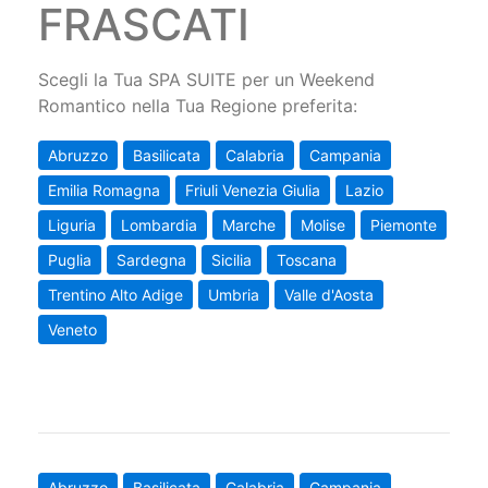
FRASCATI
Scegli la Tua SPA SUITE per un Weekend
Romantico nella Tua Regione preferita:
Abruzzo
Basilicata
Calabria
Campania
Emilia Romagna
Friuli Venezia Giulia
Lazio
Liguria
Lombardia
Marche
Molise
Piemonte
Puglia
Sardegna
Sicilia
Toscana
Trentino Alto Adige
Umbria
Valle d'Aosta
Veneto
Abruzzo
Basilicata
Calabria
Campania