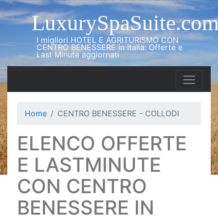
LuxurySpaSuite.co
I migliori HOTEL E AGRITURISMO CON
CENTRO BENESSERE in Italia: Offerte e
Last Minute aggiornati
Home
CENTRO BENESSERE - COLLODI
ELENCO OFFERTE
E LASTMINUTE
CON CENTRO
BENESSERE IN