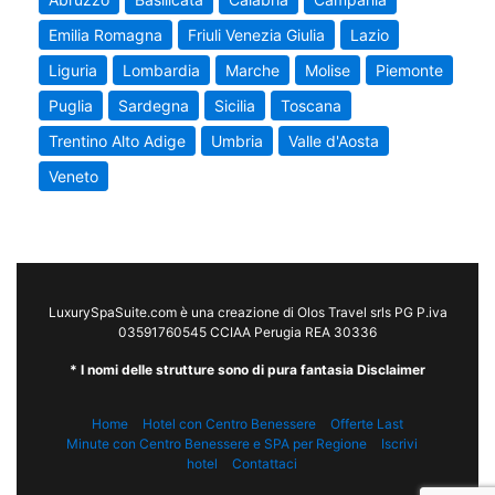
Emilia Romagna
Friuli Venezia Giulia
Lazio
Liguria
Lombardia
Marche
Molise
Piemonte
Puglia
Sardegna
Sicilia
Toscana
Trentino Alto Adige
Umbria
Valle d'Aosta
Veneto
LuxurySpaSuite.com è una creazione di Olos Travel srls PG P.iva
03591760545 CCIAA Perugia REA 30336
* I nomi delle strutture sono di pura fantasia Disclaimer
Home
Hotel con Centro Benessere
Offerte Last
Minute con Centro Benessere e SPA per Regione
Iscrivi
hotel
Contattaci