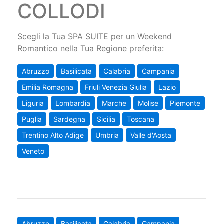
COLLODI
Scegli la Tua SPA SUITE per un Weekend
Romantico nella Tua Regione preferita:
Abruzzo
Basilicata
Calabria
Campania
Emilia Romagna
Friuli Venezia Giulia
Lazio
Liguria
Lombardia
Marche
Molise
Piemonte
Puglia
Sardegna
Sicilia
Toscana
Trentino Alto Adige
Umbria
Valle d'Aosta
Veneto
Abruzzo
Basilicata
Calabria
Campania