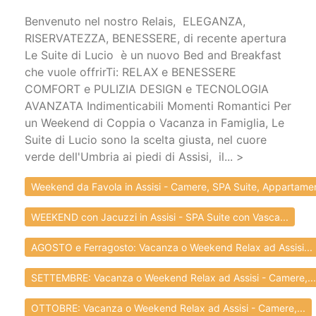
Benvenuto nel nostro Relais, ELEGANZA,
RISERVATEZZA, BENESSERE, di recente apertura
Le Suite di Lucio è un nuovo Bed and Breakfast
che vuole offrirTi: RELAX e BENESSERE
COMFORT e PULIZIA DESIGN e TECNOLOGIA
AVANZATA Indimenticabili Momenti Romantici Per
un Weekend di Coppia o Vacanza in Famiglia, Le
Suite di Lucio sono la scelta giusta, nel cuore
verde dell'Umbria ai piedi di Assisi, il... >
Weekend da Favola in Assisi - Camere, SPA Suite, Appartamen
WEEKEND con Jacuzzi in Assisi - SPA Suite con Vasca...
AGOSTO e Ferragosto: Vacanza o Weekend Relax ad Assisi...
SETTEMBRE: Vacanza o Weekend Relax ad Assisi - Camere,...
OTTOBRE: Vacanza o Weekend Relax ad Assisi - Camere,...