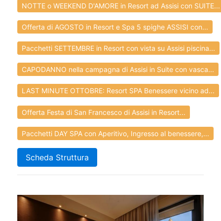
NOTTE o WEEKEND D'AMORE in Resort ad Assisi con SUITE...
Offerta di AGOSTO in Resort e Spa 5 spighe ASSISI con...
Pacchetti SETTEMBRE in Resort con vista su Assisi piscina...
CAPODANNO nella campagna di Assisi in Suite con vasca...
LAST MINUTE OTTOBRE: Resort SPA Benessere vicino ad...
Offerta Festa di San Francesco di Assisi in Resort...
Pacchetti DAY SPA con Aperitivo, Ingresso al benessere,...
Scheda Struttura