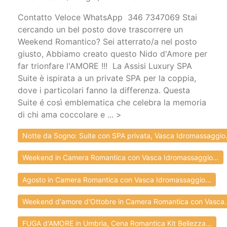
Contatto Veloce WhatsApp 346 7347069 Stai
cercando un bel posto dove trascorrere un
Weekend Romantico? Sei atterrato/a nel posto
giusto, Abbiamo creato questo Nido d'Amore per
far trionfare l'AMORE !!! La Assisi Luxury SPA
Suite è ispirata a un private SPA per la coppia,
dove i particolari fanno la differenza. Questa
Suite é così emblematica che celebra la memoria
di chi ama coccolare e ... >
Notte da Sogno: Suite con SPA privata, Vasca Idromassaggio.
Weekend in Camera Romantica con Vasca Idromassaggio...
Agosto in Camera Romantica con Vasca Idromassaggio...
Weekend d'amore d'Ottobre in Camera Romantica con Vasca..
FUGA d'AMORE in Umbria, Cena Romantica Kit Bellezza...