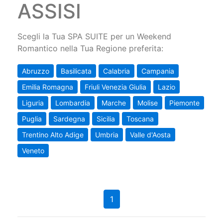
ASSISI
Scegli la Tua SPA SUITE per un Weekend
Romantico nella Tua Regione preferita:
Abruzzo
Basilicata
Calabria
Campania
Emilia Romagna
Friuli Venezia Giulia
Lazio
Liguria
Lombardia
Marche
Molise
Piemonte
Puglia
Sardegna
Sicilia
Toscana
Trentino Alto Adige
Umbria
Valle d'Aosta
Veneto
1