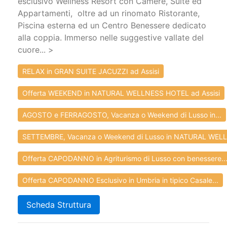
esclusivo Wellness Resort con Camere, Suite ed
Appartamenti, oltre ad un rinomato Ristorante,
Piscina esterna ed un Centro Benessere dedicato
alla coppia. Immerso nelle suggestive vallate del
cuore... >
RELAX in GRAN SUITE JACUZZI ad Assisi
Offerta WEEKEND in NATURAL WELLNESS HOTEL ad Assisi
AGOSTO e FERRAGOSTO, Vacanza o Weekend di Lusso in...
SETTEMBRE, Vacanza o Weekend di Lusso in NATURAL WELL
Offerta CAPODANNO in Agriturismo di Lusso con benessere..
Offerta CAPODANNO Esclusivo in Umbria in tipico Casale...
Scheda Struttura