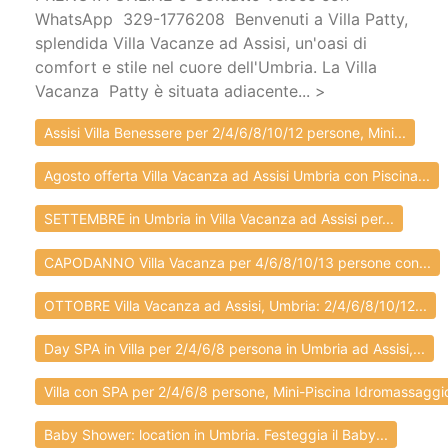
WhatsApp 329-1776208 Benvenuti a Villa Patty,
splendida Villa Vacanze ad Assisi, un'oasi di
comfort e stile nel cuore dell'Umbria. La Villa
Vacanza Patty è situata adiacente... >
Assisi Villa Benessere per 2/4/6/8/10/12 persone, Mini...
Agosto offerta Villa Vacanza ad Assisi Umbria con Piscina...
SETTEMBRE in Umbria in Villa Vacanza ad Assisi per...
CAPODANNO Villa Vacanza per 4/6/8/10/13 persone con...
OTTOBRE Villa Vacanza ad Assisi, Umbria: 2/4/6/8/10/12...
Day SPA in Villa per 2/4/6/8 persona in Umbria ad Assisi,...
Villa con SPA per 2/4/6/8 persone, Mini-Piscina Idromassaggio
Baby Shower: location in Umbria. Festeggia il Baby...