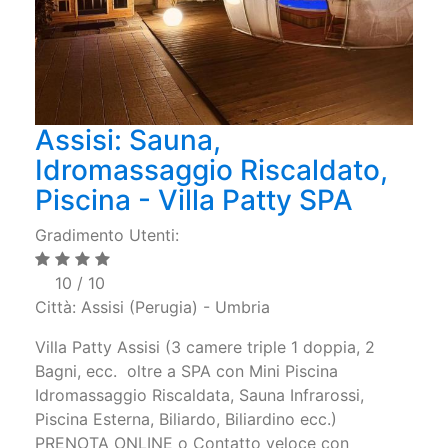
Assisi: Sauna,
Idromassaggio Riscaldato,
Piscina - Villa Patty SPA
Gradimento Utenti:
10 / 10
Città: Assisi (Perugia) - Umbria
Villa Patty Assisi (3 camere triple 1 doppia, 2
Bagni, ecc. oltre a SPA con Mini Piscina
Idromassaggio Riscaldata, Sauna Infrarossi,
Piscina Esterna, Biliardo, Biliardino ecc.)
PRENOTA ONLINE o Contatto veloce con