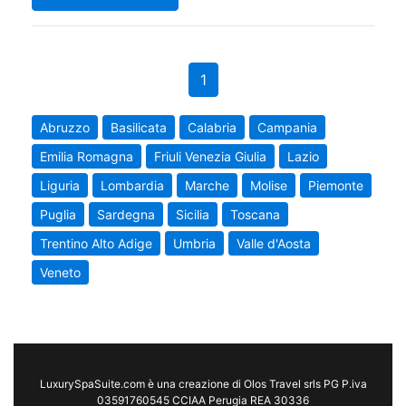
1
Abruzzo
Basilicata
Calabria
Campania
Emilia Romagna
Friuli Venezia Giulia
Lazio
Liguria
Lombardia
Marche
Molise
Piemonte
Puglia
Sardegna
Sicilia
Toscana
Trentino Alto Adige
Umbria
Valle d'Aosta
Veneto
LuxurySpaSuite.com è una creazione di Olos Travel srls PG P.iva
03591760545 CCIAA Perugia REA 30336