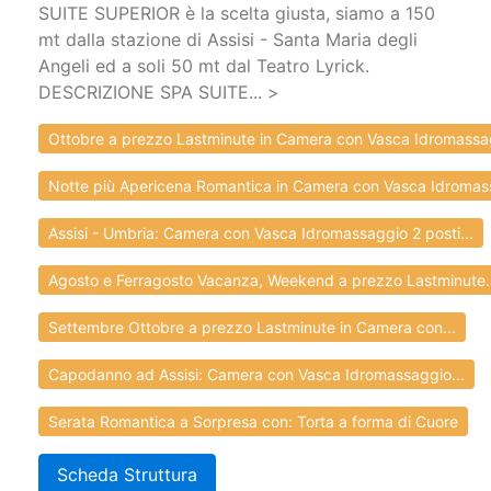
SUITE SUPERIOR è la scelta giusta, siamo a 150
mt dalla stazione di Assisi - Santa Maria degli
Angeli ed a soli 50 mt dal Teatro Lyrick.
DESCRIZIONE SPA SUITE... >
Ottobre a prezzo Lastminute in Camera con Vasca Idromassag
Notte più Apericena Romantica in Camera con Vasca Idromass
Assisi - Umbria: Camera con Vasca Idromassaggio 2 posti...
Agosto e Ferragosto Vacanza, Weekend a prezzo Lastminute.
Settembre Ottobre a prezzo Lastminute in Camera con...
Capodanno ad Assisi: Camera con Vasca Idromassaggio...
Serata Romantica a Sorpresa con: Torta a forma di Cuore
Scheda Struttura