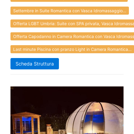
Settembre in Suite Romantica con Vasca Idromassaggio...
Offerta LGBT Umbria: Suite con SPA privata, Vasca Idromassa
Offerta Capodanno in Camera Romantica con Vasca Idromass
Last minute Piscina con pranzo Light in Camera Romantica...
Scheda Struttura