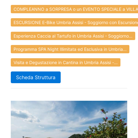
COMPLEANNO a SORPRESA o un EVENTO SPECIALE a VILLA.
ESCURSIONE E-Bike Umbria Assisi - Soggiorno con Escursione
Esperienza Caccia al Tartufo in Umbria Assisi - Soggiorno...
Programma SPA Night Illimitata ed Esclusiva in Umbria...
Visita e Degustazione in Cantina in Umbria Assisi -...
Scheda Struttura