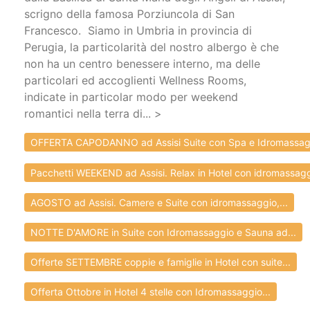
scrigno della famosa Porziuncola di San
Francesco. Siamo in Umbria in provincia di
Perugia, la particolarità del nostro albergo è che
non ha un centro benessere interno, ma delle
particolari ed accoglienti Wellness Rooms,
indicate in particolar modo per weekend
romantici nella terra di... >
OFFERTA CAPODANNO ad Assisi Suite con Spa e Idromassagg
Pacchetti WEEKEND ad Assisi. Relax in Hotel con idromassagg
AGOSTO ad Assisi. Camere e Suite con idromassaggio,...
NOTTE D'AMORE in Suite con Idromassaggio e Sauna ad...
Offerte SETTEMBRE coppie e famiglie in Hotel con suite...
Offerta Ottobre in Hotel 4 stelle con Idromassaggio...