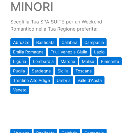
MINORI
Scegli la Tua SPA SUITE per un Weekend
Romantico nella Tua Regione preferita:
Abruzzo
Basilicata
Calabria
Campania
Emilia Romagna
Friuli Venezia Giulia
Lazio
Liguria
Lombardia
Marche
Molise
Piemonte
Puglia
Sardegna
Sicilia
Toscana
Trentino Alto Adige
Umbria
Valle d'Aosta
Veneto
Abruzzo
Basilicata
Calabria
Campania