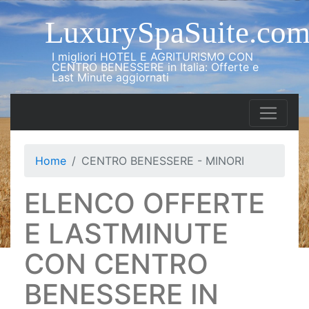
LuxurySpaSuite.co
I migliori HOTEL E AGRITURISMO CON
CENTRO BENESSERE in Italia: Offerte e
Last Minute aggiornati
Home
CENTRO BENESSERE - MINORI
ELENCO OFFERTE
E LASTMINUTE
CON CENTRO
BENESSERE IN