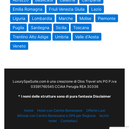
Emilia Romagna
Friuli Venezia Giulia
Lazio
Liguria
Lombardia
Marche
Molise
Piemonte
Puglia
Sardegna
Sicilia
Toscana
Trentino Alto Adige
Umbria
Valle d'Aosta
Veneto
LuxurySpaSuite.com è una creazione di Olos Travel srls PG P.iva
03591760545 CCIAA Perugia REA 30336
* I nomi delle strutture sono di pura fantasia Disclaimer
Home
Hotel con Centro Benessere
Offerte Last
Minute con Centro Benessere e SPA per Regione
Iscrivi
hotel
Contattaci