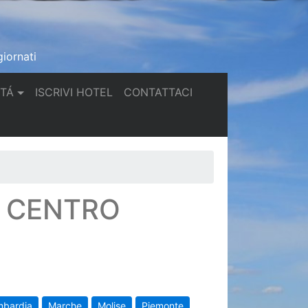
iornati
(current)
(current)
TTÁ
ISCRIVI HOTEL
CONTATTACI
N CENTRO
mbardia
Marche
Molise
Piemonte