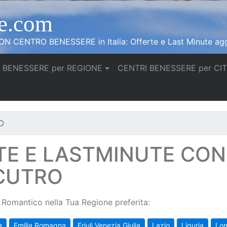
e.com
N CENTRO BENESSERE in Italia: Offerte e Last Minute agg
 BENESSERE per REGIONE
CENTRI BENESSERE per CI
O
TE E LASTMINUTE CO
 CUTRO
Romantico nella Tua Regione preferita:
a
Emilia Romagna
Friuli Venezia Giulia
Lazio
Liguria
Lo