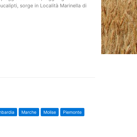
alipti, sorge in Località Marinella di
mbardia
Marche
Molise
Piemonte