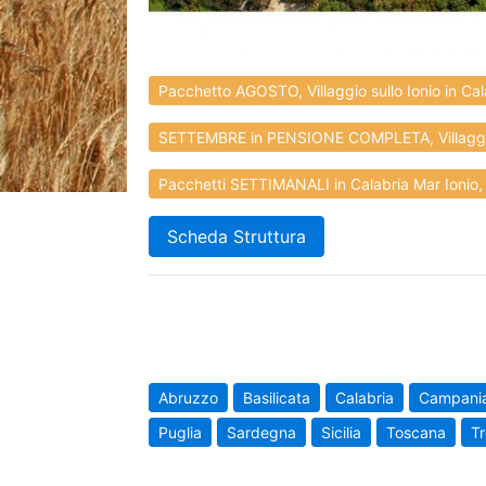
Pacchetto AGOSTO, Villaggio sullo Ionio in Cala
SETTEMBRE in PENSIONE COMPLETA, Villaggio
Pacchetti SETTIMANALI in Calabria Mar Ionio
Scheda Struttura
Abruzzo
Basilicata
Calabria
Campani
Puglia
Sardegna
Sicilia
Toscana
Tr