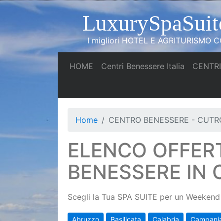
LuxurySpaSuit
I migliori HOTEL E AGRITURISMO CO
(current)
(current)
HOME
Centri Benessere Italia
CENTRI
Home
CENTRO BENESSERE - CUTR
ELENCO OFFER
BENESSERE IN
Scegli la Tua SPA SUITE per un Weekend 
Abruzzo
Basilicata
Calabria
Campani