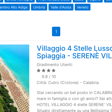
entino Alto Adige
Umbria
Valle d'Aosta
Veneto
1
Villaggio 4 Stelle Luss
Spiaggia - SERENÈ VI
Gradimento Utenti:
9.8 / 10
Città: Cutro (Crotone) - Calabria
Stai cercando un bel posto in CALABRIA
mare in famiglia o con gli amici? Sei att
HOTEL VILLAGGIO 4 stelle SERENE' VILL
Situato direttamente su una Bellissima 