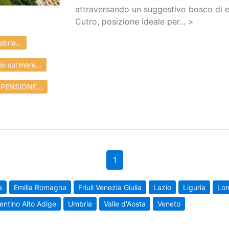
attraversando un suggestivo bosco di euc
Cutro, posizione ideale per... >
bria...
 sul mare...
, PENSIONE...
1
a
Emilia Romagna
Friuli Venezia Giulia
Lazio
Liguria
Lo
entino Alto Adige
Umbria
Valle d'Aosta
Veneto