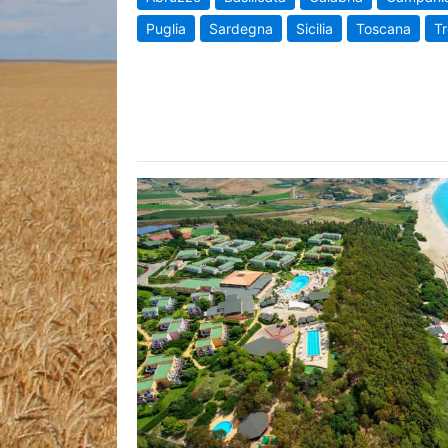
Puglia
Sardegna
Sicilia
Toscana
Tr