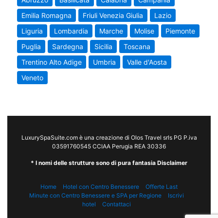
Emilia Romagna
Friuli Venezia Giulia
Lazio
Liguria
Lombardia
Marche
Molise
Piemonte
Puglia
Sardegna
Sicilia
Toscana
Trentino Alto Adige
Umbria
Valle d'Aosta
Veneto
LuxurySpaSuite.com è una creazione di Olos Travel srls PG P.iva
03591760545 CCIAA Perugia REA 30336
* I nomi delle strutture sono di pura fantasia Disclaimer
Home
Hotel con Centro Benessere
Offerte Last
Minute con Centro Benessere e SPA per Regione
Iscrivi
hotel
Contattaci