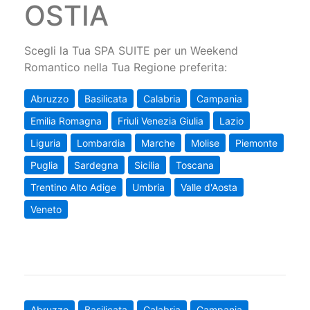
OSTIA
Scegli la Tua SPA SUITE per un Weekend
Romantico nella Tua Regione preferita:
Abruzzo
Basilicata
Calabria
Campania
Emilia Romagna
Friuli Venezia Giulia
Lazio
Liguria
Lombardia
Marche
Molise
Piemonte
Puglia
Sardegna
Sicilia
Toscana
Trentino Alto Adige
Umbria
Valle d'Aosta
Veneto
Abruzzo
Basilicata
Calabria
Campania