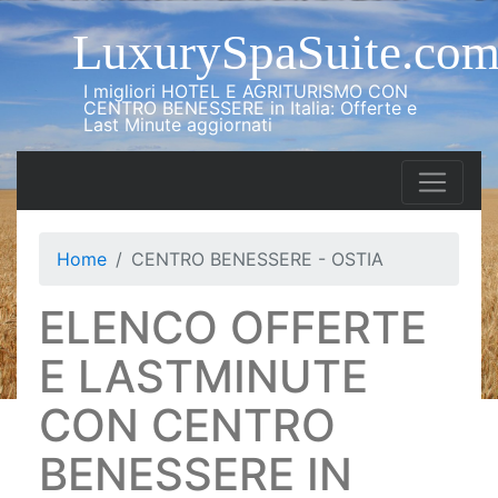
LuxurySpaSuite.co
I migliori HOTEL E AGRITURISMO CON
CENTRO BENESSERE in Italia: Offerte e
Last Minute aggiornati
Home
CENTRO BENESSERE - OSTIA
ELENCO OFFERTE
E LASTMINUTE
CON CENTRO
BENESSERE IN