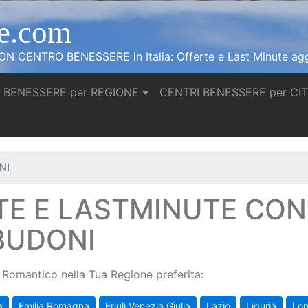
e.com
N CENTRO BENESSERE in Italia: Offerte e Last Minute agg
 BENESSERE per REGIONE
CENTRI BENESSERE per CI
NI
TE E LASTMINUTE CO
BUDONI
Romantico nella Tua Regione preferita:
a
Emilia Romagna
Friuli Venezia Giulia
Lazio
Liguria
Lo