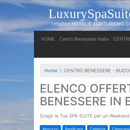
LuxurySpaSuit
I migliori HOTEL E AGRITURISMO CO
(current)
(current)
HOME
Centri Benessere Italia
CENTRI
Home
CENTRO BENESSERE - BUDO
ELENCO OFFER
BENESSERE IN 
Scegli la Tua SPA SUITE per un Weekend 
Abruzzo
Basilicata
Calabria
Campani