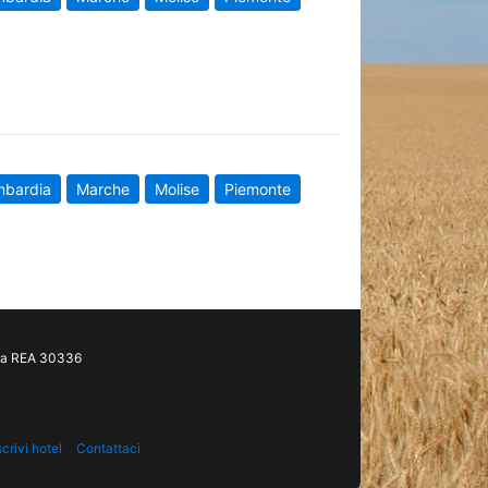
mbardia
Marche
Molise
Piemonte
gia REA 30336
scrivi hotel
Contattaci