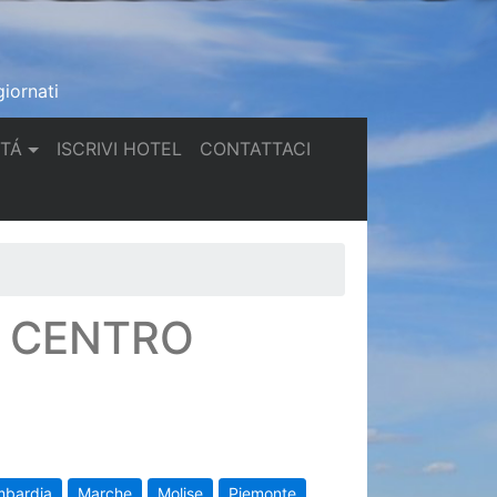
iornati
(current)
(current)
TTÁ
ISCRIVI HOTEL
CONTATTACI
N CENTRO
mbardia
Marche
Molise
Piemonte