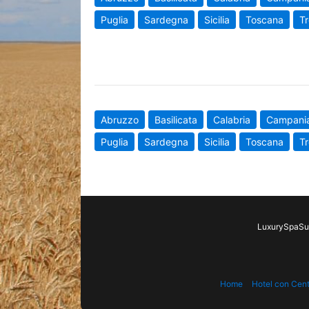
Puglia
Sardegna
Sicilia
Toscana
Tr
Abruzzo
Basilicata
Calabria
Campani
Puglia
Sardegna
Sicilia
Toscana
Tr
LuxurySpaSui
Home
Hotel con Cen