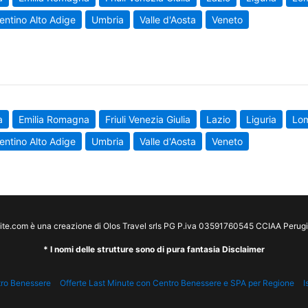
entino Alto Adige
Umbria
Valle d'Aosta
Veneto
a
Emilia Romagna
Friuli Venezia Giulia
Lazio
Liguria
Lo
entino Alto Adige
Umbria
Valle d'Aosta
Veneto
te.com è una creazione di Olos Travel srls PG P.iva 03591760545 CCIAA Peru
* I nomi delle strutture sono di pura fantasia Disclaimer
tro Benessere
Offerte Last Minute con Centro Benessere e SPA per Regione
I