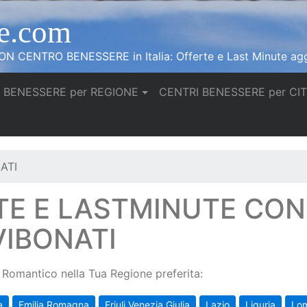
e.com
N CENTRO BENESSERE in Italia: Offerte e Last Minute agg
 BENESSERE per REGIONE
CENTRI BENESSERE per CI
ATI
TE E LASTMINUTE CO
VIBONATI
Romantico nella Tua Regione preferita:
a
Emilia Romagna
Friuli Venezia Giulia
Lazio
Liguria
Lo