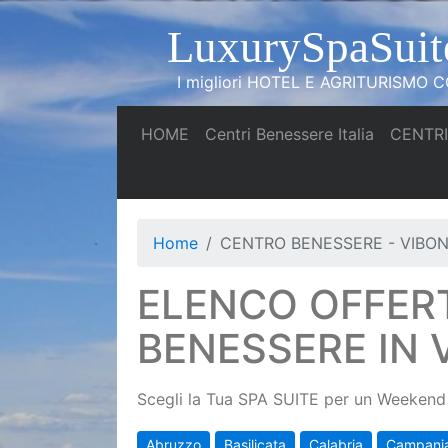
LuxurySpaSuit
I migliori HOTEL E AGRITURISMO CO
(current)
(current)
HOME
Centri Benessere Italia
CENTRI
Home
CENTRO BENESSERE - VIBON
ELENCO OFFER
BENESSERE IN 
Scegli la Tua SPA SUITE per un Weekend 
Abruzzo
Basilicata
Calabria
Campani