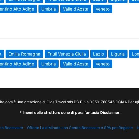
entino Alto Adige
Umbria
Valle d'Aosta
Veneto
a
Emilia Romagna
Friuli Venezia Giulia
Lazio
Liguria
Lo
entino Alto Adige
Umbria
Valle d'Aosta
Veneto
te.com è una creazione di Olos Travel srls PG P.iva 03591760545 CCIAA Peru
* I nomi delle strutture sono di pura fantasia Disclaimer
tro Benessere
Offerte Last Minute con Centro Benessere e SPA per Regione
I