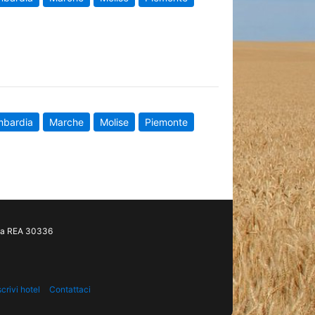
mbardia
Marche
Molise
Piemonte
gia REA 30336
scrivi hotel
Contattaci