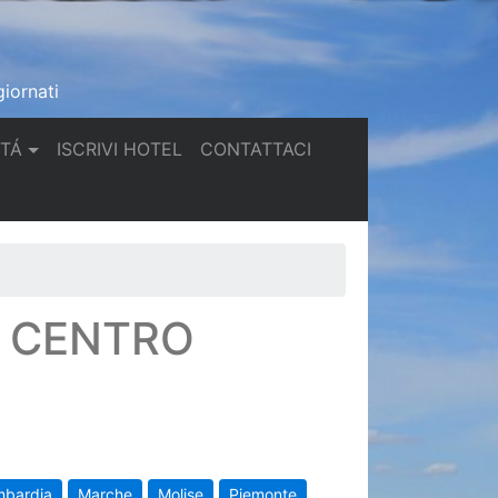
iornati
(current)
(current)
TTÁ
ISCRIVI HOTEL
CONTATTACI
N CENTRO
mbardia
Marche
Molise
Piemonte