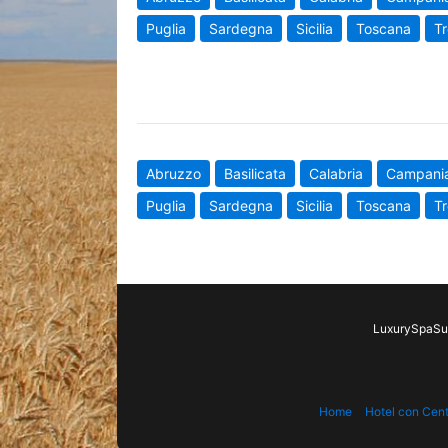
Puglia
Sardegna
Sicilia
Toscana
Tr
Abruzzo
Basilicata
Calabria
Campani
Puglia
Sardegna
Sicilia
Toscana
Tr
LuxurySpaSui
Home
Hotel con Cen