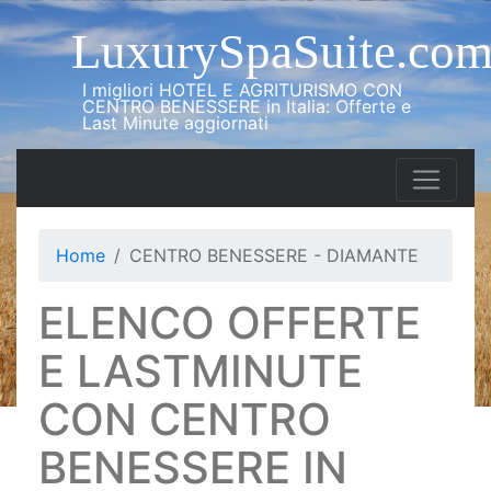
LuxurySpaSuite.co
I migliori HOTEL E AGRITURISMO CON
CENTRO BENESSERE in Italia: Offerte e
Last Minute aggiornati
Home
CENTRO BENESSERE - DIAMANTE
ELENCO OFFERTE
E LASTMINUTE
CON CENTRO
BENESSERE IN