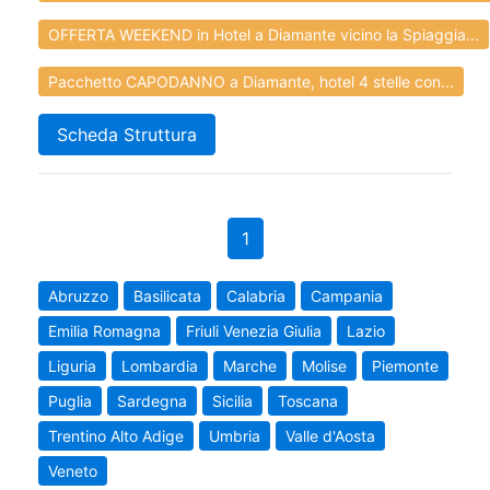
OFFERTA WEEKEND in Hotel a Diamante vicino la Spiaggia...
Pacchetto CAPODANNO a Diamante, hotel 4 stelle con...
Scheda Struttura
1
Abruzzo
Basilicata
Calabria
Campania
Emilia Romagna
Friuli Venezia Giulia
Lazio
Liguria
Lombardia
Marche
Molise
Piemonte
Puglia
Sardegna
Sicilia
Toscana
Trentino Alto Adige
Umbria
Valle d'Aosta
Veneto