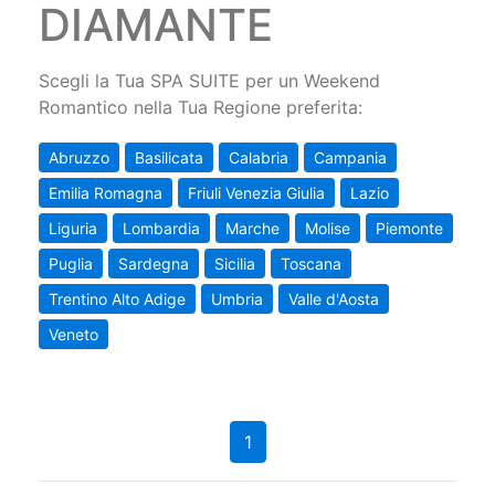
DIAMANTE
Scegli la Tua SPA SUITE per un Weekend
Romantico nella Tua Regione preferita:
Abruzzo
Basilicata
Calabria
Campania
Emilia Romagna
Friuli Venezia Giulia
Lazio
Liguria
Lombardia
Marche
Molise
Piemonte
Puglia
Sardegna
Sicilia
Toscana
Trentino Alto Adige
Umbria
Valle d'Aosta
Veneto
1