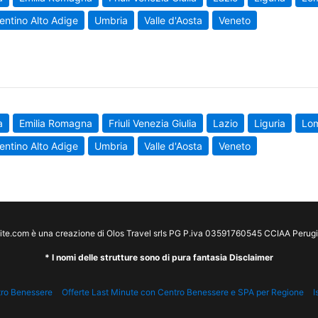
entino Alto Adige
Umbria
Valle d'Aosta
Veneto
a
Emilia Romagna
Friuli Venezia Giulia
Lazio
Liguria
Lo
entino Alto Adige
Umbria
Valle d'Aosta
Veneto
te.com è una creazione di Olos Travel srls PG P.iva 03591760545 CCIAA Peru
* I nomi delle strutture sono di pura fantasia Disclaimer
tro Benessere
Offerte Last Minute con Centro Benessere e SPA per Regione
I