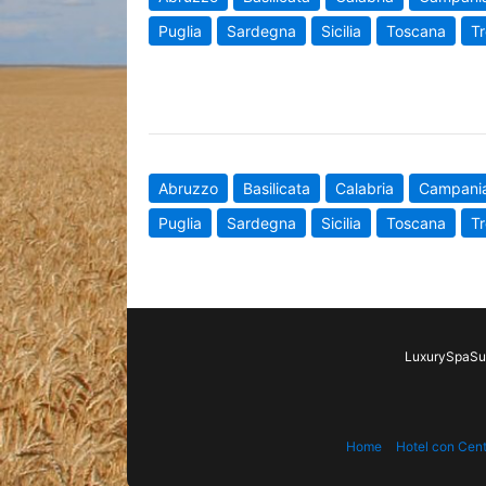
Puglia
Sardegna
Sicilia
Toscana
Tr
Abruzzo
Basilicata
Calabria
Campani
Puglia
Sardegna
Sicilia
Toscana
Tr
LuxurySpaSui
Home
Hotel con Cen