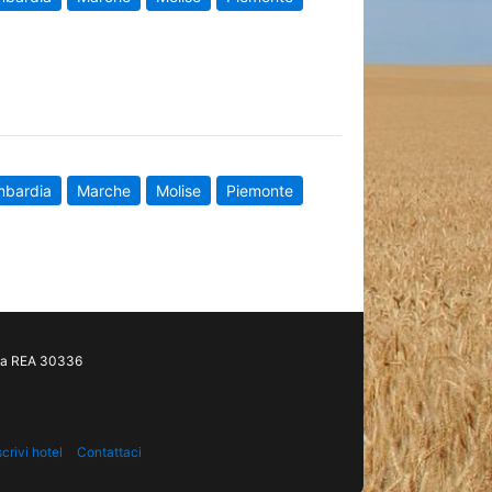
mbardia
Marche
Molise
Piemonte
gia REA 30336
scrivi hotel
Contattaci