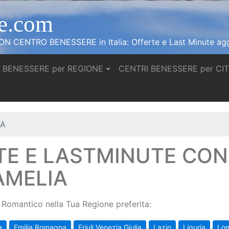
e.com
N CENTRO BENESSERE in Italia: Offerte e Last Minute agg
 BENESSERE per REGIONE
CENTRI BENESSERE per CI
IA
TE E LASTMINUTE CO
AMELIA
Romantico nella Tua Regione preferita:
a
Emilia Romagna
Friuli Venezia Giulia
Lazio
Liguria
Lo