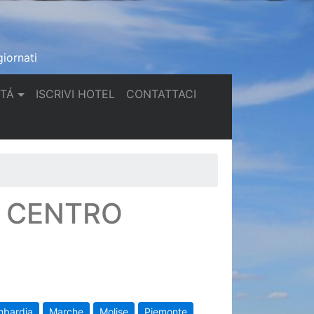
iornati
(current)
(current)
TTÁ
ISCRIVI HOTEL
CONTATTACI
N CENTRO
mbardia
Marche
Molise
Piemonte