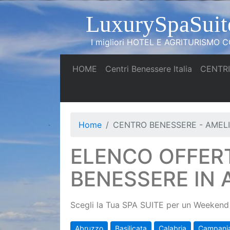
LuxurySpaSuit
I migliori HOTEL E AGRITURISMO CO
(current)
(current)
HOME
Centri Benessere Italia
CENTRI
Home
CENTRO BENESSERE - AMEL
ELENCO OFFER
BENESSERE IN 
Scegli la Tua SPA SUITE per un Weekend 
Abruzzo
Basilicata
Calabria
Campani