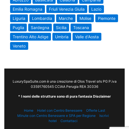
Emilia Romagna
Friuli Venezia Giulia
Lazio
Liguria
Lombardia
Marche
Molise
Piemonte
Puglia
Sardegna
Sicilia
Toscana
Trentino Alto Adige
Umbria
Valle d'Aosta
Veneto
LuxurySpaSuite.com è una creazione di Olos Travel srls PG P.iva
03591760545 CCIAA Perugia REA 30336
* I nomi delle strutture sono di pura fantasia Disclaimer
Home
Hotel con Centro Benessere
Offerte Last
Minute con Centro Benessere e SPA per Regione
Iscrivi
hotel
Contattaci