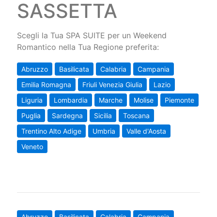
SASSETTA
Scegli la Tua SPA SUITE per un Weekend
Romantico nella Tua Regione preferita:
Abruzzo
Basilicata
Calabria
Campania
Emilia Romagna
Friuli Venezia Giulia
Lazio
Liguria
Lombardia
Marche
Molise
Piemonte
Puglia
Sardegna
Sicilia
Toscana
Trentino Alto Adige
Umbria
Valle d'Aosta
Veneto
Abruzzo
Basilicata
Calabria
Campania