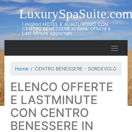
LuxurySpaSuite.co
I migliori HOTEL E AGRITURISMO CON
CENTRO BENESSERE in Italia: Offerte e
Last Minute aggiornati
Home
CENTRO BENESSERE - SORDEVOLO
ELENCO OFFERTE
E LASTMINUTE
CON CENTRO
BENESSERE IN