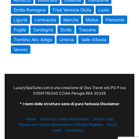
Emilia Romagna
Friuli Venezia Giulia
Lazio
Liguria
Lombardia
Marche
Molise
Piemonte
Puglia
Sardegna
Sicilia
Toscana
Trentino Alto Adige
Umbria
Valle d'Aosta
Veneto
LuxurySpaSuite.com è una creazione di Olos Travel srls PG P.iva
03591760545 CCIAA Perugia REA 30336
* I nomi delle strutture sono di pura fantasia Disclaimer
Home
Hotel con Centro Benessere
Offerte Last
Minute con Centro Benessere e SPA per Regione
Iscrivi
hotel
Contattaci