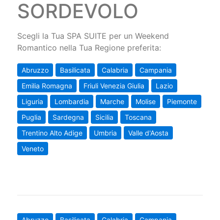
SORDEVOLO
Scegli la Tua SPA SUITE per un Weekend
Romantico nella Tua Regione preferita:
Abruzzo
Basilicata
Calabria
Campania
Emilia Romagna
Friuli Venezia Giulia
Lazio
Liguria
Lombardia
Marche
Molise
Piemonte
Puglia
Sardegna
Sicilia
Toscana
Trentino Alto Adige
Umbria
Valle d'Aosta
Veneto
Abruzzo
Basilicata
Calabria
Campania