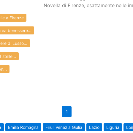
Novella di Firenze, esattamente nelle i
le a Firenze
rea benessere...
re di Lusso...
stelle...
n...
1
a
Emilia Romagna
Friuli Venezia Giulia
Lazio
Liguria
Lo