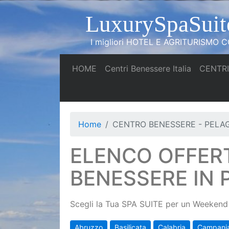
LuxurySpaSuit
I migliori HOTEL E AGRITURISMO CO
(current)
(current)
HOME
Centri Benessere Italia
CENTRI
Home
CENTRO BENESSERE - PELA
ELENCO OFFER
BENESSERE IN
Scegli la Tua SPA SUITE per un Weekend 
Abruzzo
Basilicata
Calabria
Campani