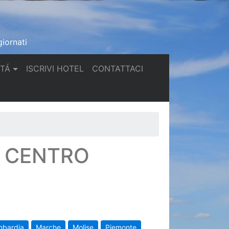
iornati
(current)
(current)
TTÁ
ISCRIVI HOTEL
CONTATTACI
N CENTRO
mbardia
Marche
Molise
Piemonte