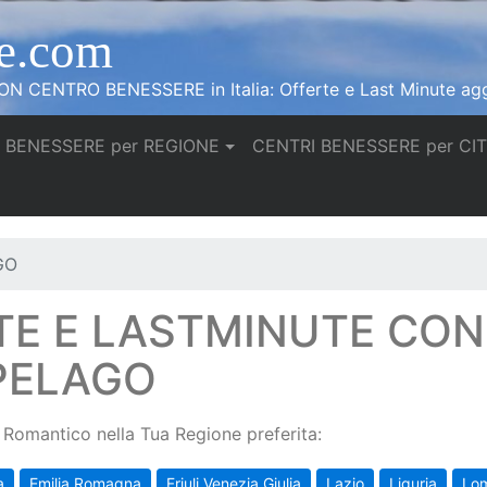
e.com
N CENTRO BENESSERE in Italia: Offerte e Last Minute agg
 BENESSERE per REGIONE
CENTRI BENESSERE per CI
GO
TE E LASTMINUTE CO
 PELAGO
Romantico nella Tua Regione preferita:
a
Emilia Romagna
Friuli Venezia Giulia
Lazio
Liguria
Lo