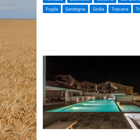
Puglia
Sardegna
Sicilia
Toscana
Tr