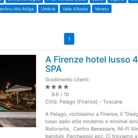
entino Alto Adige
Umbria
Valle d'Aosta
Veneto
1
A Firenze hotel lusso 4
SPA
Gradimento Utenti:
9.6 / 10
Città: Pelago (Firenze) - Toscana
A Pelago, vicinissimo a Firenze, Il "Desi
lusso dallo stile moderno e minimal dot
Ristorante, Centro Benessere, Wi-Fi illim
bambini, Parcheggio ecc. Ci troviamo a 