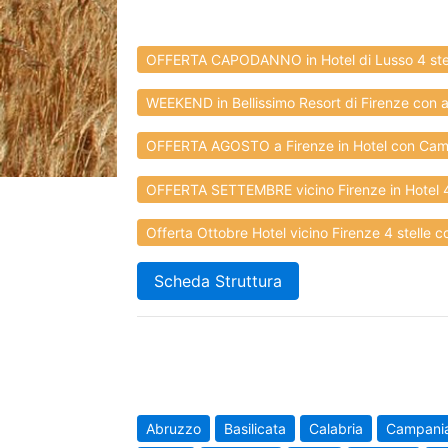
OFFERTA CAPODANNO in Hotel di Lusso 4 stel
WEEKEND in Bellissimo Resort di Firenze con a
OFFERTA AGOSTO a Firenze in Hotel con Came
OFFERTA SETTEMBRE vicino Firenze in Hotel 4 
Offerta Ottobre Hotel vicino Firenze 4 stelle co
Scheda Struttura
Abruzzo
Basilicata
Calabria
Campani