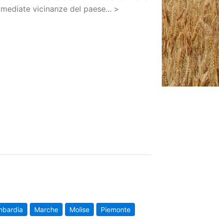
mmediate vicinanze del paese... >
mbardia
Marche
Molise
Piemonte