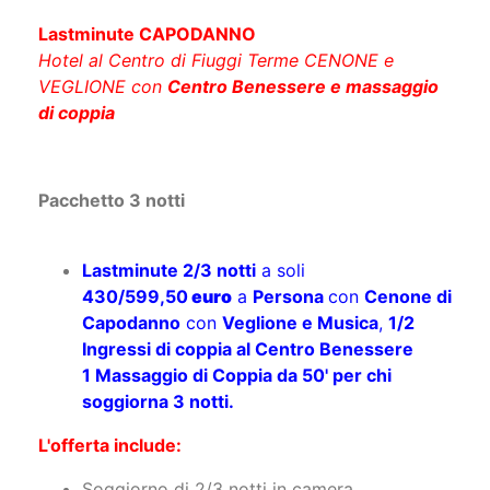
Lastminute CAPODANNO
Hotel al Centro di Fiuggi Terme CENONE e
VEGLIONE con
Centro Benessere​ e massaggio
di coppia
Pacchetto 3 notti
Lastminute 2/3 notti
a soli
430/599,50
euro
a
Persona
con
Cenone di
Capodanno
con
Veglione e Musica
,
1/
2
Ingressi di coppia al Centro Benessere
1 Massaggio di Coppia da 50' per chi
soggiorna 3 notti.
L'offerta include:
Soggiorno di 2/3 notti in camera
matrimoniale per 2 persone