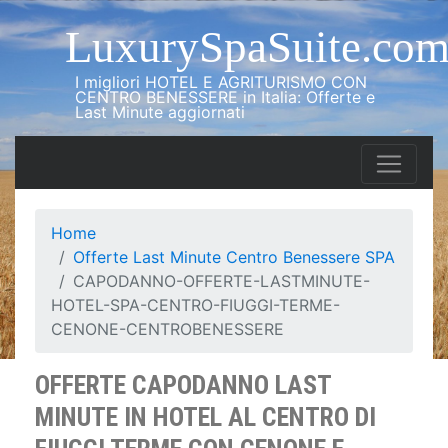
LuxurySpaSuite.co
I migliori HOTEL E AGRITURISMO CON
CENTRO BENESSERE in Italia: Offerte e
Last Minute aggiornati
Home
Offerte Last Minute Centro Benessere SPA
CAPODANNO-OFFERTE-LASTMINUTE-
HOTEL-SPA-CENTRO-FIUGGI-TERME-
CENONE-CENTROBENESSERE
OFFERTE CAPODANNO LAST
MINUTE IN HOTEL AL CENTRO DI