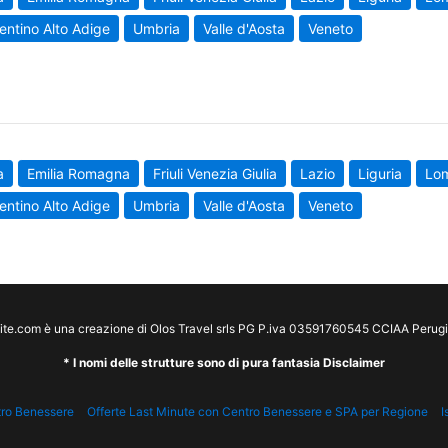
entino Alto Adige
Umbria
Valle d'Aosta
Veneto
a
Emilia Romagna
Friuli Venezia Giulia
Lazio
Liguria
Lo
entino Alto Adige
Umbria
Valle d'Aosta
Veneto
te.com è una creazione di Olos Travel srls PG P.iva 03591760545 CCIAA Peru
* I nomi delle strutture sono di pura fantasia Disclaimer
tro Benessere
Offerte Last Minute con Centro Benessere e SPA per Regione
I