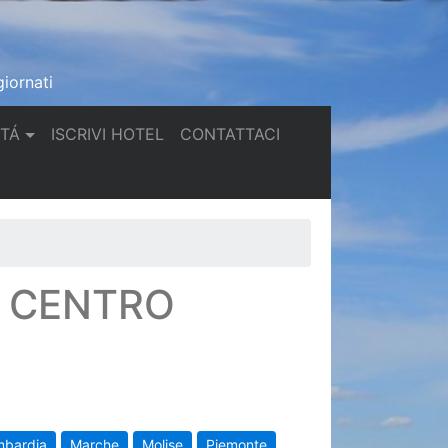
iornati
(current)
(current)
TTÁ
ISCRIVI HOTEL
CONTATTACI
N CENTRO
mbardia
Marche
Molise
Piemonte