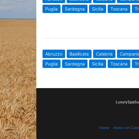
Puglia
Sardegna
Sicilia
Toscana
Tr
Abruzzo
Basilicata
Calabria
Campani
Puglia
Sardegna
Sicilia
Toscana
Tr
LuxurySpaSui
Home
Hotel con Cen