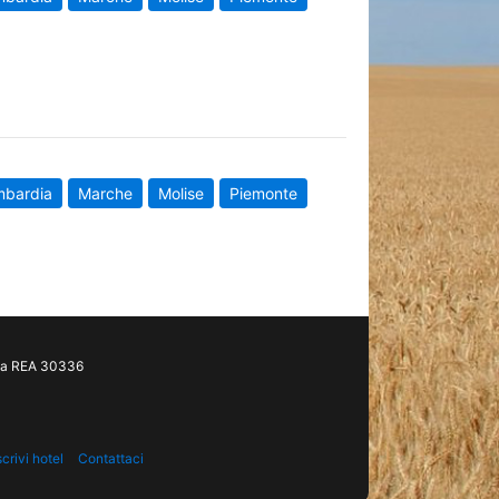
mbardia
Marche
Molise
Piemonte
gia REA 30336
scrivi hotel
Contattaci