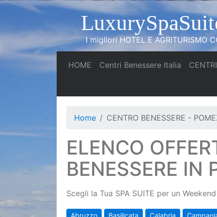
LuxurySpaSuit
I migliori HOTEL E AGRITURISMO CO
(current)
(current)
HOME
Centri Benessere Italia
CENTRI
Home
CENTRO BENESSERE - POME
ELENCO OFFER
BENESSERE IN 
Scegli la Tua SPA SUITE per un Weekend 
Abruzzo
Basilicata
Calabria
Campani