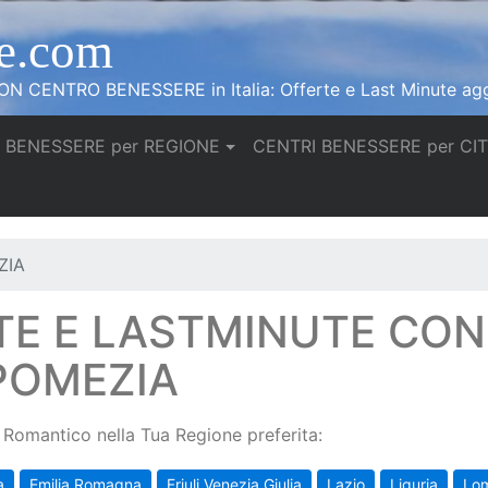
e.com
N CENTRO BENESSERE in Italia: Offerte e Last Minute agg
 BENESSERE per REGIONE
CENTRI BENESSERE per CI
ZIA
TE E LASTMINUTE CO
POMEZIA
Romantico nella Tua Regione preferita:
a
Emilia Romagna
Friuli Venezia Giulia
Lazio
Liguria
Lo