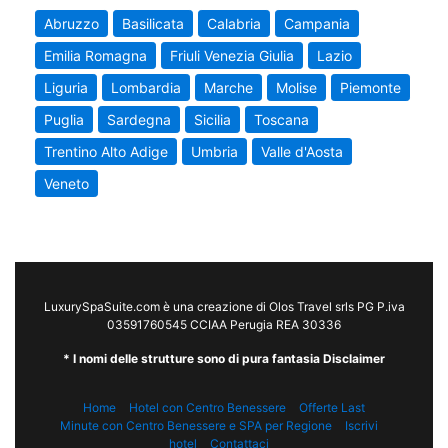
Abruzzo
Basilicata
Calabria
Campania
Emilia Romagna
Friuli Venezia Giulia
Lazio
Liguria
Lombardia
Marche
Molise
Piemonte
Puglia
Sardegna
Sicilia
Toscana
Trentino Alto Adige
Umbria
Valle d'Aosta
Veneto
LuxurySpaSuite.com è una creazione di Olos Travel srls PG P.iva
03591760545 CCIAA Perugia REA 30336
* I nomi delle strutture sono di pura fantasia Disclaimer
Home
Hotel con Centro Benessere
Offerte Last
Minute con Centro Benessere e SPA per Regione
Iscrivi
hotel
Contattaci