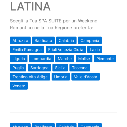
LATINA
Scegli la Tua SPA SUITE per un Weekend
Romantico nella Tua Regione preferita:
Abruzzo
Basilicata
Calabria
Campania
Emilia Romagna
Friuli Venezia Giulia
Lazio
Liguria
Lombardia
Marche
Molise
Piemonte
Puglia
Sardegna
Sicilia
Toscana
Trentino Alto Adige
Umbria
Valle d'Aosta
Veneto
Abruzzo
Basilicata
Calabria
Campania