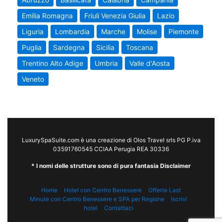
Emilia Romagna
Friuli Venezia Giulia
Lazio
Liguria
Lombardia
Marche
Molise
Piemonte
Puglia
Sardegna
Sicilia
Toscana
Trentino Alto Adige
Umbria
Valle d'Aosta
Veneto
LuxurySpaSuite.com è una creazione di Olos Travel srls PG P.iva
03591760545 CCIAA Perugia REA 30336
* I nomi delle strutture sono di pura fantasia Disclaimer
Home
Hotel con Centro Benessere
Offerte Last
Minute con Centro Benessere e SPA per Regione
Iscrivi
hotel
Contattaci