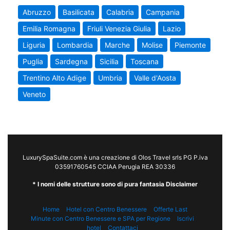
Abruzzo
Basilicata
Calabria
Campania
Emilia Romagna
Friuli Venezia Giulia
Lazio
Liguria
Lombardia
Marche
Molise
Piemonte
Puglia
Sardegna
Sicilia
Toscana
Trentino Alto Adige
Umbria
Valle d'Aosta
Veneto
LuxurySpaSuite.com è una creazione di Olos Travel srls PG P.iva
03591760545 CCIAA Perugia REA 30336
* I nomi delle strutture sono di pura fantasia Disclaimer
Home
Hotel con Centro Benessere
Offerte Last
Minute con Centro Benessere e SPA per Regione
Iscrivi
hotel
Contattaci