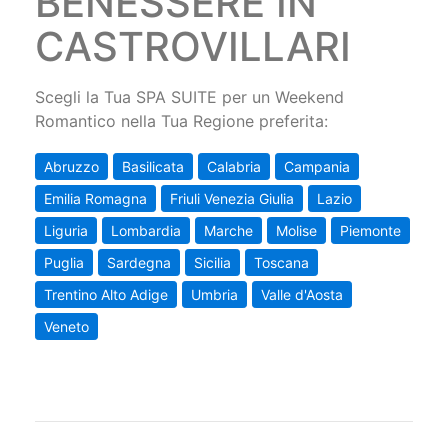
BENESSERE IN
CASTROVILLARI
Scegli la Tua SPA SUITE per un Weekend
Romantico nella Tua Regione preferita:
Abruzzo
Basilicata
Calabria
Campania
Emilia Romagna
Friuli Venezia Giulia
Lazio
Liguria
Lombardia
Marche
Molise
Piemonte
Puglia
Sardegna
Sicilia
Toscana
Trentino Alto Adige
Umbria
Valle d'Aosta
Veneto