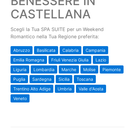
BENESSERE IN
CASTELLANA
Scegli la Tua SPA SUITE per un Weekend
Romantico nella Tua Regione preferita:
Abruzzo
Basilicata
Calabria
Campania
Emilia Romagna
Friuli Venezia Giulia
Lazio
Liguria
Lombardia
Marche
Molise
Piemonte
Puglia
Sardegna
Sicilia
Toscana
Trentino Alto Adige
Umbria
Valle d'Aosta
Veneto