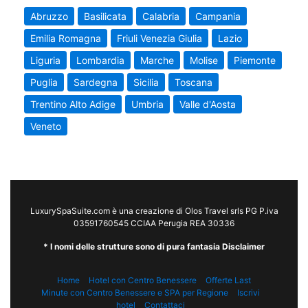
Abruzzo
Basilicata
Calabria
Campania
Emilia Romagna
Friuli Venezia Giulia
Lazio
Liguria
Lombardia
Marche
Molise
Piemonte
Puglia
Sardegna
Sicilia
Toscana
Trentino Alto Adige
Umbria
Valle d'Aosta
Veneto
LuxurySpaSuite.com è una creazione di Olos Travel srls PG P.iva
03591760545 CCIAA Perugia REA 30336
* I nomi delle strutture sono di pura fantasia Disclaimer
Home
Hotel con Centro Benessere
Offerte Last
Minute con Centro Benessere e SPA per Regione
Iscrivi
hotel
Contattaci