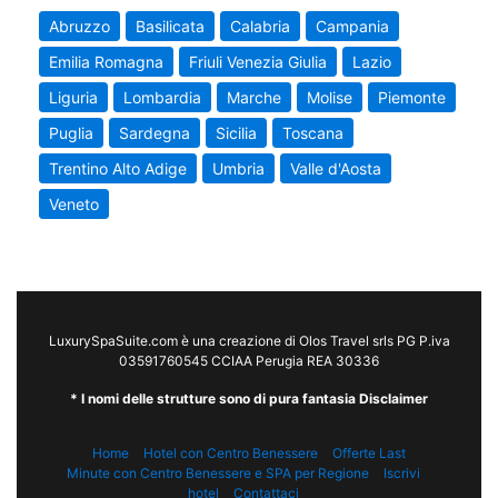
Abruzzo
Basilicata
Calabria
Campania
Emilia Romagna
Friuli Venezia Giulia
Lazio
Liguria
Lombardia
Marche
Molise
Piemonte
Puglia
Sardegna
Sicilia
Toscana
Trentino Alto Adige
Umbria
Valle d'Aosta
Veneto
LuxurySpaSuite.com è una creazione di Olos Travel srls PG P.iva
03591760545 CCIAA Perugia REA 30336
* I nomi delle strutture sono di pura fantasia Disclaimer
Home
Hotel con Centro Benessere
Offerte Last
Minute con Centro Benessere e SPA per Regione
Iscrivi
hotel
Contattaci