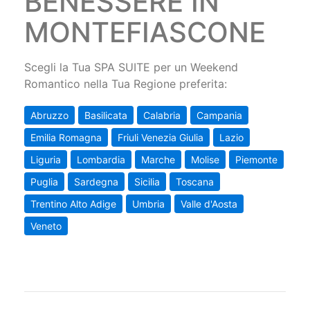
BENESSERE IN
MONTEFIASCONE
Scegli la Tua SPA SUITE per un Weekend
Romantico nella Tua Regione preferita:
Abruzzo
Basilicata
Calabria
Campania
Emilia Romagna
Friuli Venezia Giulia
Lazio
Liguria
Lombardia
Marche
Molise
Piemonte
Puglia
Sardegna
Sicilia
Toscana
Trentino Alto Adige
Umbria
Valle d'Aosta
Veneto