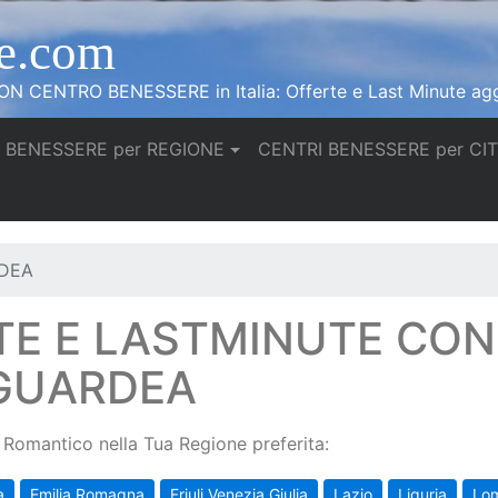
e.com
N CENTRO BENESSERE in Italia: Offerte e Last Minute agg
 BENESSERE per REGIONE
CENTRI BENESSERE per CI
RDEA
TE E LASTMINUTE CO
 GUARDEA
Romantico nella Tua Regione preferita:
a
Emilia Romagna
Friuli Venezia Giulia
Lazio
Liguria
Lo