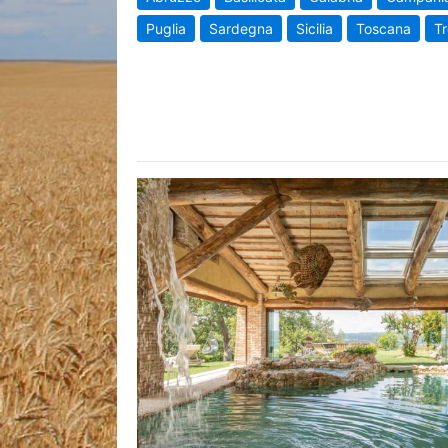
Puglia
Sardegna
Sicilia
Toscana
Tr