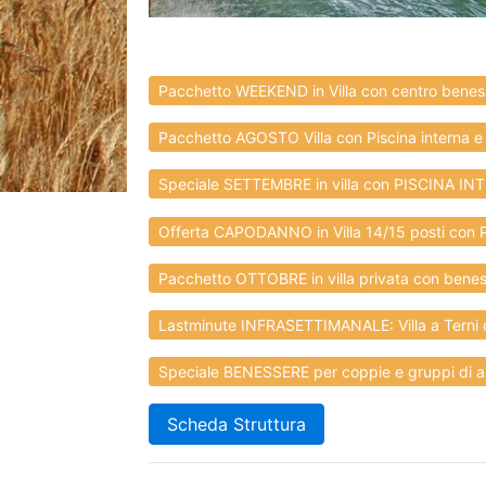
Pacchetto WEEKEND in Villa con centro beness
Pacchetto AGOSTO Villa con Piscina interna e 
Speciale SETTEMBRE in villa con PISCINA INT
Offerta CAPODANNO in Villa 14/15 posti con Pi
Pacchetto OTTOBRE in villa privata con beness
Lastminute INFRASETTIMANALE: Villa a Terni c
Speciale BENESSERE per coppie e gruppi di ami
Scheda Struttura