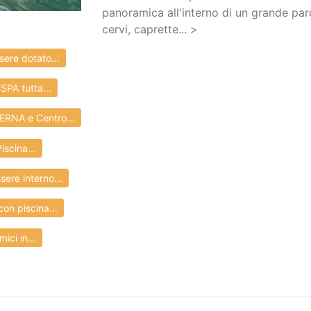
panoramica all'interno di un grande par
cervi, caprette... >
ere dotato...
SPA tutta...
ERNA e Centro...
scina...
ere interno...
on piscina...
ci in...