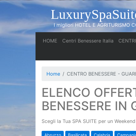
LuxurySpaSuit
I migliori HOTEL E AGRITURISMO CO
(current)
(current)
HOME
Centri Benessere Italia
CENTRI
Home
CENTRO BENESSERE - GUA
ELENCO OFFER
BENESSERE IN
Scegli la Tua SPA SUITE per un Weekend 
Abruzzo
Basilicata
Calabria
Campani