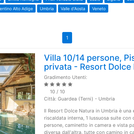
entino Alto Adige
Umbria
Valle d'Aosta
Veneto
1
Villa 10/14 persone, P
privata - Resort Dolce
Gradimento Utenti:
10 / 10
Città: Guardea (Terni) - Umbria
Il Resort Dolce Natura in Umbria è una 
riscaldata interna, 1 lussuosa suite c
persone, caminetto in camera e vista p
diversa dall'altra, tutte con camino in c