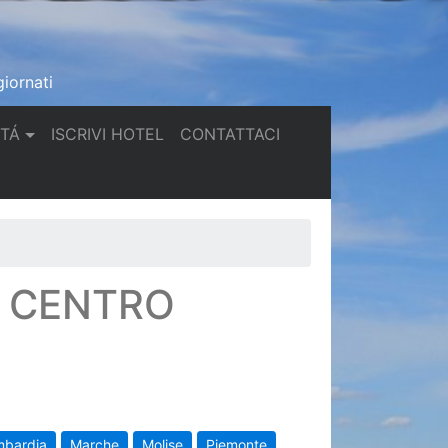
iornati
(current)
(current)
TTÁ
ISCRIVI HOTEL
CONTATTACI
N CENTRO
mbardia
Marche
Molise
Piemonte