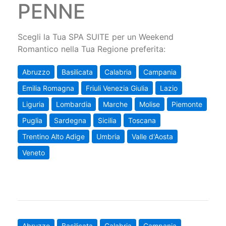
PENNE
Scegli la Tua SPA SUITE per un Weekend
Romantico nella Tua Regione preferita:
Abruzzo
Basilicata
Calabria
Campania
Emilia Romagna
Friuli Venezia Giulia
Lazio
Liguria
Lombardia
Marche
Molise
Piemonte
Puglia
Sardegna
Sicilia
Toscana
Trentino Alto Adige
Umbria
Valle d'Aosta
Veneto
Abruzzo
Basilicata
Calabria
Campania