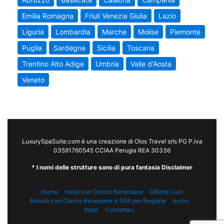
Emilia Romagna
Friuli Venezia Giulia
Lazio
Liguria
Lombardia
Marche
Molise
Piemonte
Puglia
Sardegna
Sicilia
Toscana
Trentino Alto Adige
Umbria
Valle d'Aosta
Veneto
LuxurySpaSuite.com è una creazione di Olos Travel srls PG P.iva
03591760545 CCIAA Perugia REA 30336
* I nomi delle strutture sono di pura fantasia Disclaimer
Home
Hotel con Centro Benessere
Offerte Last
Minute con Centro Benessere e SPA per Regione
Iscrivi
hotel
Contattaci