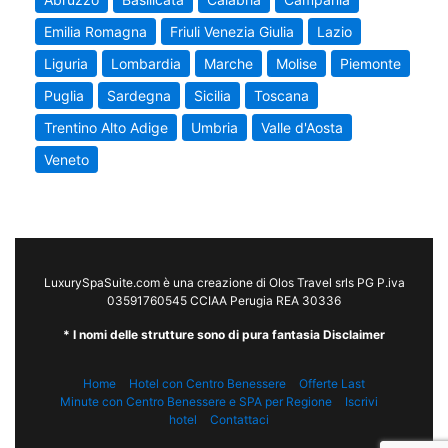
Emilia Romagna
Friuli Venezia Giulia
Lazio
Liguria
Lombardia
Marche
Molise
Piemonte
Puglia
Sardegna
Sicilia
Toscana
Trentino Alto Adige
Umbria
Valle d'Aosta
Veneto
LuxurySpaSuite.com è una creazione di Olos Travel srls PG P.iva
03591760545 CCIAA Perugia REA 30336
* I nomi delle strutture sono di pura fantasia Disclaimer
Home
Hotel con Centro Benessere
Offerte Last
Minute con Centro Benessere e SPA per Regione
Iscrivi
hotel
Contattaci