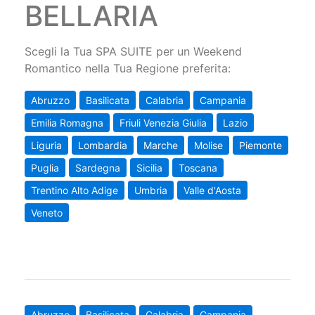
BELLARIA
Scegli la Tua SPA SUITE per un Weekend
Romantico nella Tua Regione preferita:
Abruzzo
Basilicata
Calabria
Campania
Emilia Romagna
Friuli Venezia Giulia
Lazio
Liguria
Lombardia
Marche
Molise
Piemonte
Puglia
Sardegna
Sicilia
Toscana
Trentino Alto Adige
Umbria
Valle d'Aosta
Veneto
Abruzzo
Basilicata
Calabria
Campania