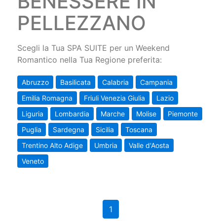
BENESSERE IN
PELLEZZANO
Scegli la Tua SPA SUITE per un Weekend
Romantico nella Tua Regione preferita:
Abruzzo
Basilicata
Calabria
Campania
Emilia Romagna
Friuli Venezia Giulia
Lazio
Liguria
Lombardia
Marche
Molise
Piemonte
Puglia
Sardegna
Sicilia
Toscana
Trentino Alto Adige
Umbria
Valle d'Aosta
Veneto
1