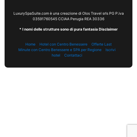
LuxurySpaSuite.com è una creazione di Olos Travel srls PG P.iva
03591760545 CCIAA Perugia REA 30336
* I nomi delle strutture sono di pura fantasia Disclaimer
Home
Hotel con Centro Benessere
Offerte Last
Minute con Centro Benessere e SPA per Regione
Iscrivi
hotel
Contattaci