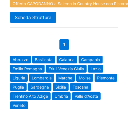
Offerta CAPODANNO a Salerno in Country House con Ristoran
Scheda Struttura
1
Abruzzo
Basilicata
Calabria
Campania
Emilia Romagna
Friuli Venezia Giulia
Lazio
Liguria
Lombardia
Marche
Molise
Piemonte
Puglia
Sardegna
Sicilia
Toscana
Trentino Alto Adige
Umbria
Valle d'Aosta
Veneto