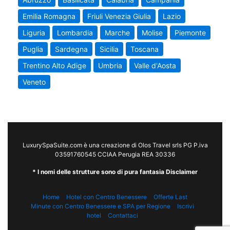
Emilia Romagna
Friuli Venezia Giulia
Lazio
Liguria
Lombardia
Marche
Molise
Piemonte
Puglia
Sardegna
Sicilia
Toscana
Trentino Alto Adige
Umbria
Valle d'Aosta
Veneto
LuxurySpaSuite.com è una creazione di Olos Travel srls PG P.iva
03591760545 CCIAA Perugia REA 30336
* I nomi delle strutture sono di pura fantasia Disclaimer
Home
Hotel con Centro Benessere
Offerte Last
Minute con Centro Benessere e SPA per Regione
Iscrivi
hotel
Contattaci