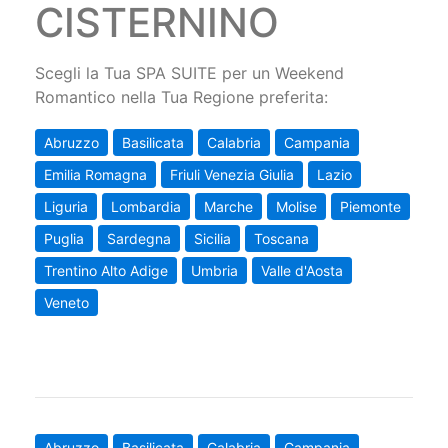
CISTERNINO
Scegli la Tua SPA SUITE per un Weekend
Romantico nella Tua Regione preferita:
Abruzzo
Basilicata
Calabria
Campania
Emilia Romagna
Friuli Venezia Giulia
Lazio
Liguria
Lombardia
Marche
Molise
Piemonte
Puglia
Sardegna
Sicilia
Toscana
Trentino Alto Adige
Umbria
Valle d'Aosta
Veneto
Abruzzo
Basilicata
Calabria
Campania