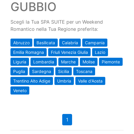
GUBBIO
Scegli la Tua SPA SUITE per un Weekend
Romantico nella Tua Regione preferita:
Abruzzo
Basilicata
Calabria
Campania
Emilia Romagna
Friuli Venezia Giulia
Lazio
Liguria
Lombardia
Marche
Molise
Piemonte
Puglia
Sardegna
Sicilia
Toscana
Trentino Alto Adige
Umbria
Valle d'Aosta
Veneto
1