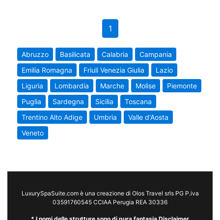
1
Abruzzo
Basilicata
Calabria
Campania
Emilia Romagna
Friuli Venezia Giulia
Lazio
Liguria
Lombardia
Marche
Molise
Piemonte
Puglia
Sardegna
Sicilia
Toscana
Trentino Alto Adige
Umbria
Valle d'Aosta
Veneto
LuxurySpaSuite.com è una creazione di Olos Travel srls PG P.iva
03591760545 CCIAA Perugia REA 30336
* I nomi delle strutture sono di pura fantasia Disclaimer