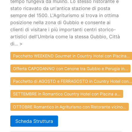
tempo fungeva da mulino. Lo stesso ristorante è
stato ricavato da un'antica stazione di posta
sempre del 1500. L'Agriturismo si trova in ottima
posizione nella zona di Gubbio e consente ai
clienti di visitare i più importanti centri storico-
artistici dell'Umbria come la stessa Gubbio, Città
di... >
Pacchetto WEEKEND Gourmet in Country Hotel con Piscina...
Offerta CAPODANNO con Cenone tra Gubbio e Perugia in...
Pacchetto di AGOSTO e FERRAGOSTO in Country Hotel con...
SETTEMBRE in Romantico Country Hotel con Piscina a...
OTTOBRE Romantico in Agriturismo con Ristorante vicino...
Scheda Struttura