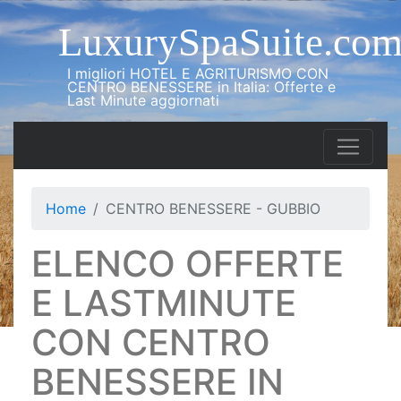
LuxurySpaSuite.co
I migliori HOTEL E AGRITURISMO CON
CENTRO BENESSERE in Italia: Offerte e
Last Minute aggiornati
Home
CENTRO BENESSERE - GUBBIO
ELENCO OFFERTE
E LASTMINUTE
CON CENTRO
BENESSERE IN