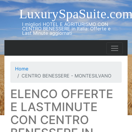
LuxurySpaSuite.co
I migliori HOTEL E AGRITURISMO CON
CENTRO BENESSERE in Italia: Offerte e
Last Minute aggiornati
Home
CENTRO BENESSERE - MONTESILVANO
ELENCO OFFERTE
E LASTMINUTE
CON CENTRO