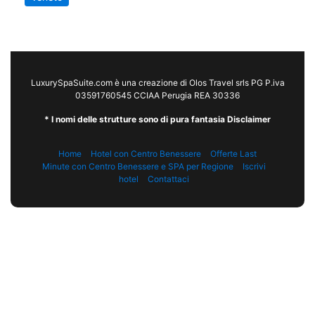
LuxurySpaSuite.com è una creazione di Olos Travel srls PG P.iva
03591760545 CCIAA Perugia REA 30336
* I nomi delle strutture sono di pura fantasia Disclaimer
Home
Hotel con Centro Benessere
Offerte Last
Minute con Centro Benessere e SPA per Regione
Iscrivi
hotel
Contattaci