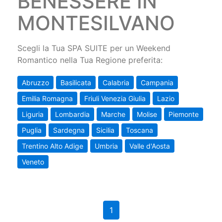
BENESSERE IN
MONTESILVANO
Scegli la Tua SPA SUITE per un Weekend
Romantico nella Tua Regione preferita:
Abruzzo
Basilicata
Calabria
Campania
Emilia Romagna
Friuli Venezia Giulia
Lazio
Liguria
Lombardia
Marche
Molise
Piemonte
Puglia
Sardegna
Sicilia
Toscana
Trentino Alto Adige
Umbria
Valle d'Aosta
Veneto
1