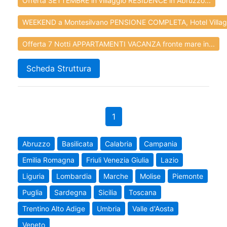
Offerta SETTEMBRE in villaggio RESIDENCE in Abruzzo...
WEEKEND a Montesilvano PENSIONE COMPLETA, Hotel Villagg
Offerta 7 Notti APPARTAMENTI VACANZA fronte mare in...
Scheda Struttura
1
Abruzzo
Basilicata
Calabria
Campania
Emilia Romagna
Friuli Venezia Giulia
Lazio
Liguria
Lombardia
Marche
Molise
Piemonte
Puglia
Sardegna
Sicilia
Toscana
Trentino Alto Adige
Umbria
Valle d'Aosta
Veneto