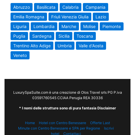
Abruzzo
Basilicata
Calabria
Campania
Emilia Romagna
Friuli Venezia Giulia
Lazio
Liguria
Lombardia
Marche
Molise
Piemonte
Puglia
Sardegna
Sicilia
Toscana
Trentino Alto Adige
Umbria
Valle d'Aosta
Veneto
LuxurySpaSuite.com è una creazione di Olos Travel srls PG P.iva
03591760545 CCIAA Perugia REA 30336
* I nomi delle strutture sono di pura fantasia Disclaimer
Home
Hotel con Centro Benessere
Offerte Last
Minute con Centro Benessere e SPA per Regione
Iscrivi
hotel
Contattaci