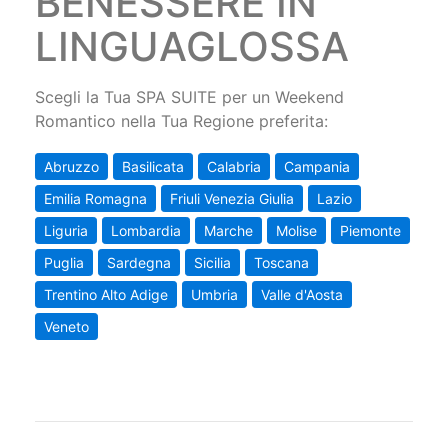
BENESSERE IN
LINGUAGLOSSA
Scegli la Tua SPA SUITE per un Weekend
Romantico nella Tua Regione preferita:
Abruzzo
Basilicata
Calabria
Campania
Emilia Romagna
Friuli Venezia Giulia
Lazio
Liguria
Lombardia
Marche
Molise
Piemonte
Puglia
Sardegna
Sicilia
Toscana
Trentino Alto Adige
Umbria
Valle d'Aosta
Veneto