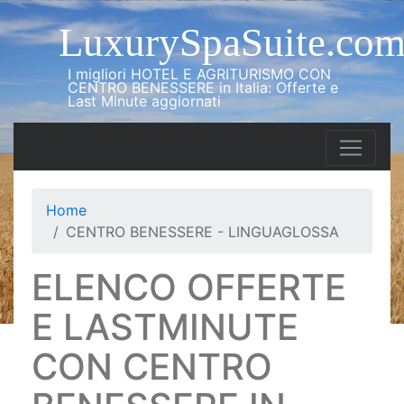
LuxurySpaSuite.co
I migliori HOTEL E AGRITURISMO CON
CENTRO BENESSERE in Italia: Offerte e
Last Minute aggiornati
Home
CENTRO BENESSERE - LINGUAGLOSSA
ELENCO OFFERTE
E LASTMINUTE
CON CENTRO