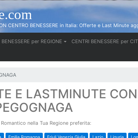
e.com
N CENTRO BENESSERE in Italia: Offerte e Last Minute agg
 BENESSERE per REGIONE
CENTRI BENESSERE per CI
OGNAGA
TE E LASTMINUTE CO
 PEGOGNAGA
Romantico nella Tua Regione preferita:
a
Emilia Romagna
Friuli Venezia Giulia
Lazio
Liguria
Lo