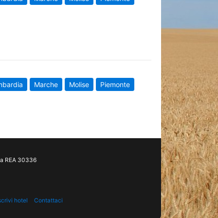
mbardia
Marche
Molise
Piemonte
gia REA 30336
scrivi hotel
Contattaci