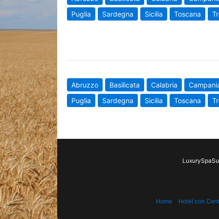
Puglia
Sardegna
Sicilia
Toscana
Tr
Abruzzo
Basilicata
Calabria
Campani
Puglia
Sardegna
Sicilia
Toscana
Tr
LuxurySpaSui
Home
Hotel con Cen