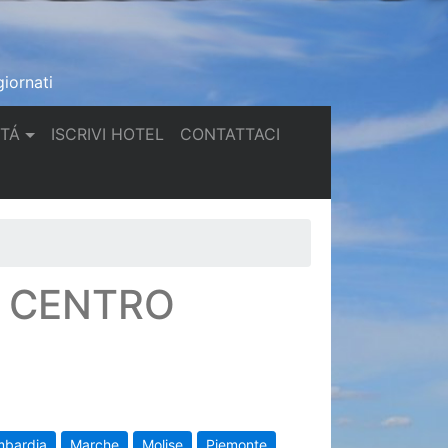
iornati
(current)
(current)
TTÁ
ISCRIVI HOTEL
CONTATTACI
N CENTRO
mbardia
Marche
Molise
Piemonte