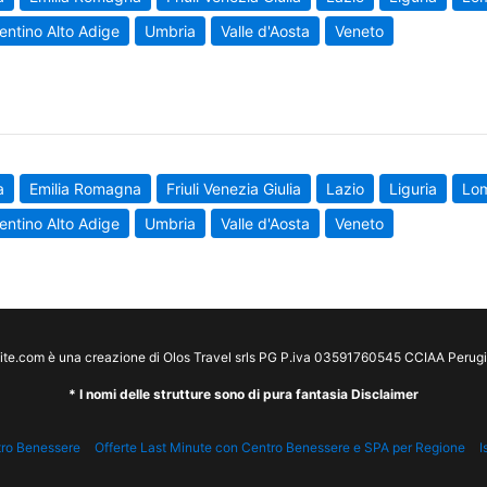
entino Alto Adige
Umbria
Valle d'Aosta
Veneto
a
Emilia Romagna
Friuli Venezia Giulia
Lazio
Liguria
Lo
entino Alto Adige
Umbria
Valle d'Aosta
Veneto
te.com è una creazione di Olos Travel srls PG P.iva 03591760545 CCIAA Peru
* I nomi delle strutture sono di pura fantasia Disclaimer
tro Benessere
Offerte Last Minute con Centro Benessere e SPA per Regione
I