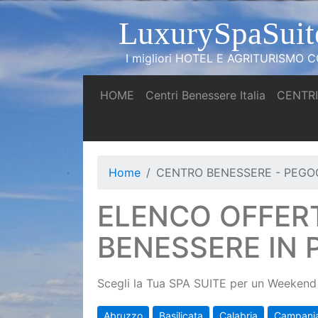
LuxurySpaSuit
I migliori HOTEL E AGRITURISMO CO
(current)
(current)
HOME
Centri Benessere Italia
CENTRI
Home
CENTRO BENESSERE - PEG
ELENCO OFFER
BENESSERE IN
Scegli la Tua SPA SUITE per un Weekend 
Abruzzo
Basilicata
Calabria
Campani