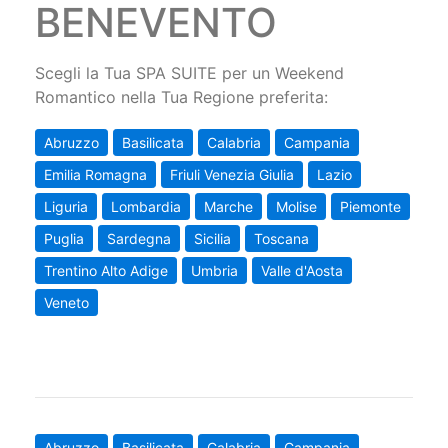
BENEVENTO
Scegli la Tua SPA SUITE per un Weekend
Romantico nella Tua Regione preferita:
Abruzzo
Basilicata
Calabria
Campania
Emilia Romagna
Friuli Venezia Giulia
Lazio
Liguria
Lombardia
Marche
Molise
Piemonte
Puglia
Sardegna
Sicilia
Toscana
Trentino Alto Adige
Umbria
Valle d'Aosta
Veneto
Abruzzo
Basilicata
Calabria
Campania