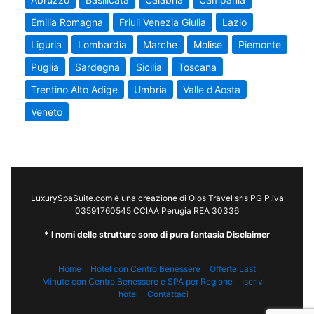
Emilia Romagna
Friuli Venezia Giulia
Lazio
Liguria
Lombardia
Marche
Molise
Piemonte
Puglia
Sardegna
Sicilia
Toscana
Trentino Alto Adige
Umbria
Valle d'Aosta
Veneto
LuxurySpaSuite.com è una creazione di Olos Travel srls PG P.iva
03591760545 CCIAA Perugia REA 30336
* I nomi delle strutture sono di pura fantasia Disclaimer
Home
Hotel con Centro Benessere
Offerte Last
Minute con Centro Benessere e SPA per Regione
Iscrivi
hotel
Contattaci