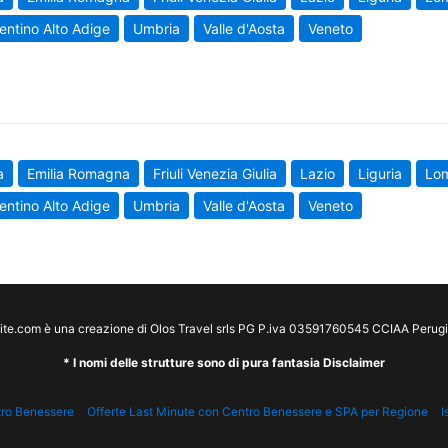
entino Alto Adige
Umbria
Valle d'Aosta
Veneto
a
Emilia Romagna
Friuli Venezia Giulia
Lazio
Liguria
Lo
entino Alto Adige
Umbria
Valle d'Aosta
Veneto
te.com è una creazione di Olos Travel srls PG P.iva 03591760545 CCIAA Peru
* I nomi delle strutture sono di pura fantasia Disclaimer
tro Benessere
Offerte Last Minute con Centro Benessere e SPA per Regione
I