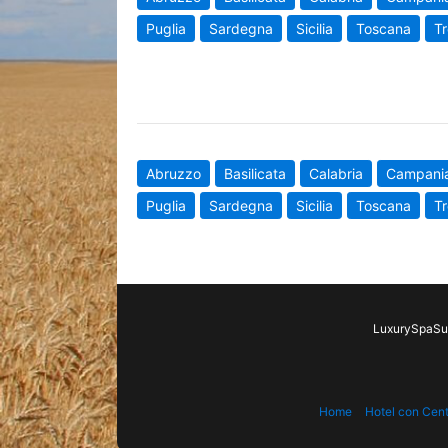
Puglia
Sardegna
Sicilia
Toscana
Tr
Abruzzo
Basilicata
Calabria
Campani
Puglia
Sardegna
Sicilia
Toscana
Tr
LuxurySpaSui
Home
Hotel con Cen