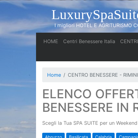
LuxurySpaSuit
I migliori HOTEL E AGRITURISMO CO
(current)
(current)
HOME
Centri Benessere Italia
CENTRI
Home
CENTRO BENESSERE - RIMINI
ELENCO OFFER
BENESSERE IN R
Scegli la Tua SPA SUITE per un Weekend 
Abruzzo
Basilicata
Calabria
Campani