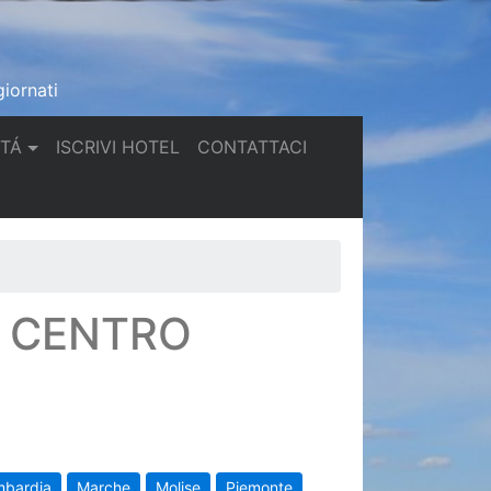
iornati
(current)
(current)
TTÁ
ISCRIVI HOTEL
CONTATTACI
N CENTRO
mbardia
Marche
Molise
Piemonte