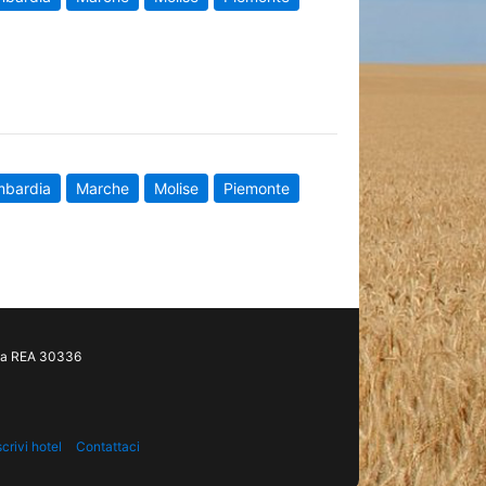
mbardia
Marche
Molise
Piemonte
gia REA 30336
scrivi hotel
Contattaci