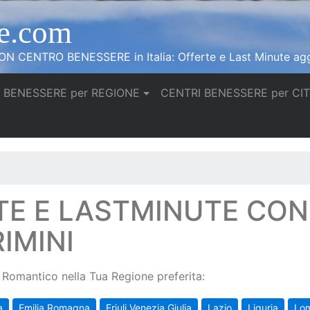
e.com
N CENTRO BENESSERE in Italia: Offerte e Last Minute agg
 BENESSERE per REGIONE
CENTRI BENESSERE per CI
TE E LASTMINUTE CO
IMINI
Romantico nella Tua Regione preferita:
a
Emilia Romagna
Friuli Venezia Giulia
Lazio
Liguria
Lo