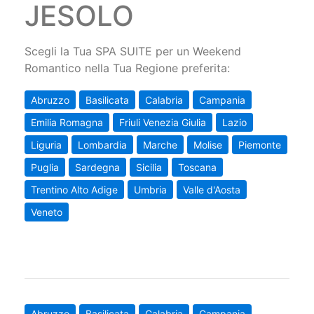
JESOLO
Scegli la Tua SPA SUITE per un Weekend
Romantico nella Tua Regione preferita:
Abruzzo
Basilicata
Calabria
Campania
Emilia Romagna
Friuli Venezia Giulia
Lazio
Liguria
Lombardia
Marche
Molise
Piemonte
Puglia
Sardegna
Sicilia
Toscana
Trentino Alto Adige
Umbria
Valle d'Aosta
Veneto
Abruzzo
Basilicata
Calabria
Campania