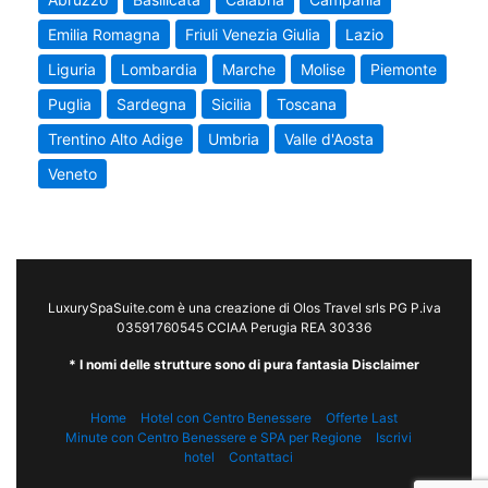
Emilia Romagna
Friuli Venezia Giulia
Lazio
Liguria
Lombardia
Marche
Molise
Piemonte
Puglia
Sardegna
Sicilia
Toscana
Trentino Alto Adige
Umbria
Valle d'Aosta
Veneto
LuxurySpaSuite.com è una creazione di Olos Travel srls PG P.iva
03591760545 CCIAA Perugia REA 30336
* I nomi delle strutture sono di pura fantasia Disclaimer
Home
Hotel con Centro Benessere
Offerte Last
Minute con Centro Benessere e SPA per Regione
Iscrivi
hotel
Contattaci