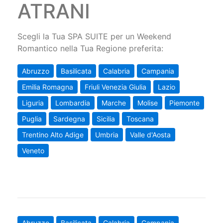
ATRANI
Scegli la Tua SPA SUITE per un Weekend
Romantico nella Tua Regione preferita:
Abruzzo
Basilicata
Calabria
Campania
Emilia Romagna
Friuli Venezia Giulia
Lazio
Liguria
Lombardia
Marche
Molise
Piemonte
Puglia
Sardegna
Sicilia
Toscana
Trentino Alto Adige
Umbria
Valle d'Aosta
Veneto
Abruzzo
Basilicata
Calabria
Campania