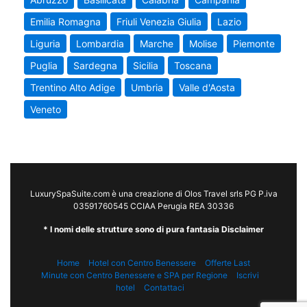
Emilia Romagna
Friuli Venezia Giulia
Lazio
Liguria
Lombardia
Marche
Molise
Piemonte
Puglia
Sardegna
Sicilia
Toscana
Trentino Alto Adige
Umbria
Valle d'Aosta
Veneto
LuxurySpaSuite.com è una creazione di Olos Travel srls PG P.iva
03591760545 CCIAA Perugia REA 30336
* I nomi delle strutture sono di pura fantasia Disclaimer
Home
Hotel con Centro Benessere
Offerte Last
Minute con Centro Benessere e SPA per Regione
Iscrivi
hotel
Contattaci