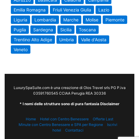
Emilia Romagna
Friuli Venezia Giulia
Lazio
Liguria
Lombardia
Marche
Molise
Piemonte
Puglia
Sardegna
Sicilia
Toscana
Trentino Alto Adige
Umbria
Valle d'Aosta
Veneto
LuxurySpaSuite.com è una creazione di Olos Travel srls PG P.iva
03591760545 CCIAA Perugia REA 30336
* I nomi delle strutture sono di pura fantasia Disclaimer
Home
Hotel con Centro Benessere
Offerte Last
Minute con Centro Benessere e SPA per Regione
Iscrivi
hotel
Contattaci