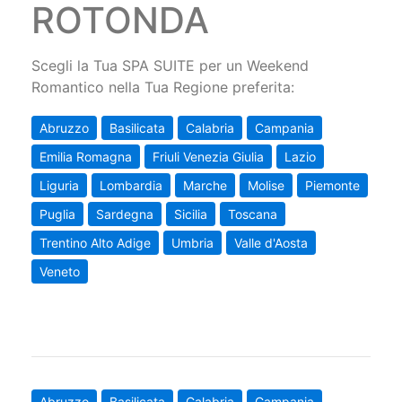
ROTONDA
Scegli la Tua SPA SUITE per un Weekend
Romantico nella Tua Regione preferita:
Abruzzo
Basilicata
Calabria
Campania
Emilia Romagna
Friuli Venezia Giulia
Lazio
Liguria
Lombardia
Marche
Molise
Piemonte
Puglia
Sardegna
Sicilia
Toscana
Trentino Alto Adige
Umbria
Valle d'Aosta
Veneto
Abruzzo
Basilicata
Calabria
Campania