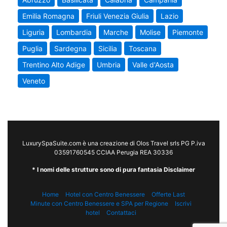
Emilia Romagna
Friuli Venezia Giulia
Lazio
Liguria
Lombardia
Marche
Molise
Piemonte
Puglia
Sardegna
Sicilia
Toscana
Trentino Alto Adige
Umbria
Valle d'Aosta
Veneto
LuxurySpaSuite.com è una creazione di Olos Travel srls PG P.iva
03591760545 CCIAA Perugia REA 30336
* I nomi delle strutture sono di pura fantasia Disclaimer
Home
Hotel con Centro Benessere
Offerte Last
Minute con Centro Benessere e SPA per Regione
Iscrivi
hotel
Contattaci