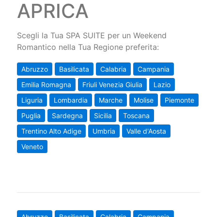
APRICA
Scegli la Tua SPA SUITE per un Weekend
Romantico nella Tua Regione preferita:
Abruzzo
Basilicata
Calabria
Campania
Emilia Romagna
Friuli Venezia Giulia
Lazio
Liguria
Lombardia
Marche
Molise
Piemonte
Puglia
Sardegna
Sicilia
Toscana
Trentino Alto Adige
Umbria
Valle d'Aosta
Veneto
Abruzzo
Basilicata
Calabria
Campania