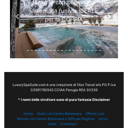
famiglie con benessere
vicino alla funivia IDEALE
per la COPPIA
Previous
Next
LuxurySpaSuite.com è una creazione di Olos Travel srls PG P.iva
03591760545 CCIAA Perugia REA 30336
* I nomi delle strutture sono di pura fantasia Disclaimer
Home
Hotel con Centro Benessere
Offerte Last
Minute con Centro Benessere e SPA per Regione
Iscrivi
hotel
Contattaci