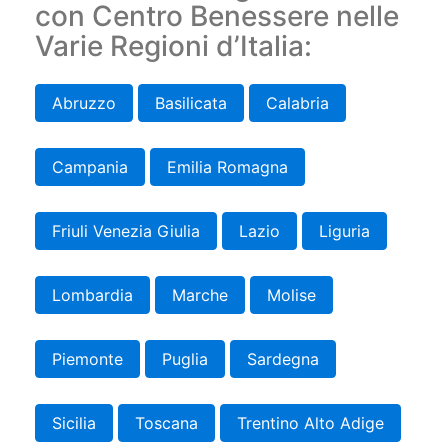
con Centro Benessere nelle
Varie Regioni d’Italia:
Abruzzo
Basilicata
Calabria
Campania
Emilia Romagna
Friuli Venezia Giulia
Lazio
Liguria
Lombardia
Marche
Molise
Piemonte
Puglia
Sardegna
Sicilia
Toscana
Trentino Alto Adige