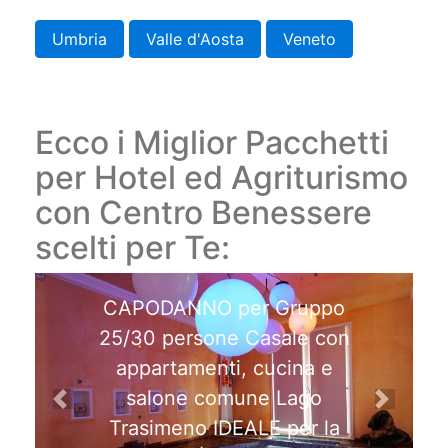
Umbria
Valle d'Aosta
Veneto
Ecco i Miglior Pacchetti
per Hotel ed Agriturismo
con Centro Benessere
scelti per Te:
CAPODANNO per Gruppo
25/30 persone Casale con
appartamenti, cucina e
salone comune Lago
Previous
Next
Trasimeno IDEALE per la