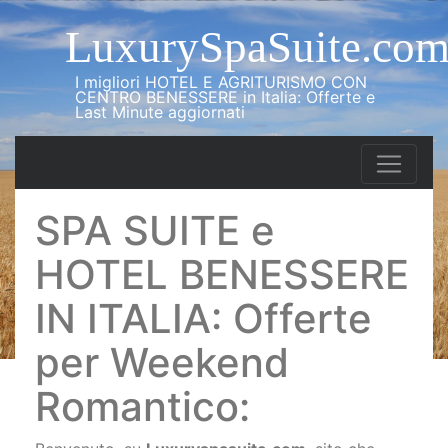
LuxurySpaSuite.co
I migliori HOTEL E AGRITURISMO CON
CENTRO BENESSERE in Italia: Offerte e
Last Minute aggiornati
SPA SUITE e
HOTEL BENESSERE
IN ITALIA: Offerte
per Weekend
Romantico: