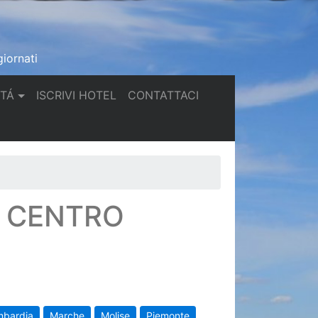
iornati
(current)
(current)
TTÁ
ISCRIVI HOTEL
CONTATTACI
N CENTRO
mbardia
Marche
Molise
Piemonte