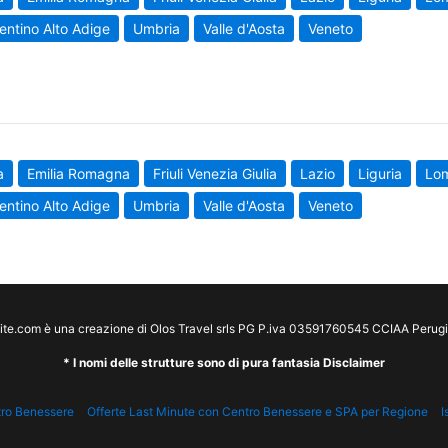
entino Alto Adige
Umbria
Valle d'Aosta
Veneto
a
Emilia Romagna
Friuli Venezia Giulia
Lazio
Liguria
Lo
entino Alto Adige
Umbria
Valle d'Aosta
Veneto
te.com è una creazione di Olos Travel srls PG P.iva 03591760545 CCIAA Peru
* I nomi delle strutture sono di pura fantasia Disclaimer
tro Benessere
Offerte Last Minute con Centro Benessere e SPA per Regione
I