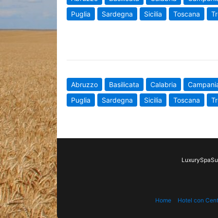
Puglia
Sardegna
Sicilia
Toscana
Tr
Abruzzo
Basilicata
Calabria
Campani
Puglia
Sardegna
Sicilia
Toscana
Tr
LuxurySpaSui
Home
Hotel con Cen