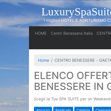
LuxurySpaSuit
I migliori HOTEL E AGRITURISMO CO
(current)
(current)
HOME
Centri Benessere Italia
CENTRI
Home
CENTRO BENESSERE - GAET
ELENCO OFFER
BENESSERE IN 
Scegli la Tua SPA SUITE per un Weekend 
Abruzzo
Basilicata
Calabria
Campani