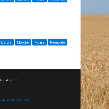
mbardia
Marche
Molise
Piemonte
gia REA 30336
scrivi hotel
Contattaci