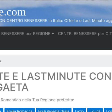
e.com
N CENTRO BENESSERE in Italia: Offerte e Last Minute agg
 BENESSERE per REGIONE
CENTRI BENESSERE per CI
A
TE E LASTMINUTE CO
GAETA
Romantico nella Tua Regione preferita:
a
Emilia Romagna
Friuli Venezia Giulia
Lazio
Liguria
Lo