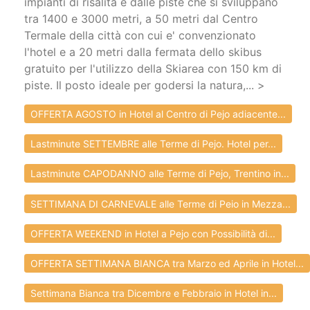
impianti di risalita e dalle piste che si sviluppano
tra 1400 e 3000 metri, a 50 metri dal Centro
Termale della città con cui e' convenzionato
l'hotel e a 20 metri dalla fermata dello skibus
gratuito per l'utilizzo della Skiarea con 150 km di
piste. Il posto ideale per godersi la natura,... >
OFFERTA AGOSTO in Hotel al Centro di Pejo adiacente...
Lastminute SETTEMBRE alle Terme di Pejo. Hotel per...
Lastminute CAPODANNO alle Terme di Pejo, Trentino in...
SETTIMANA DI CARNEVALE alle Terme di Peio in Mezza...
OFFERTA WEEKEND in Hotel a Pejo con Possibilità di...
OFFERTA SETTIMANA BIANCA tra Marzo ed Aprile in Hotel...
Settimana Bianca tra Dicembre e Febbraio in Hotel in...