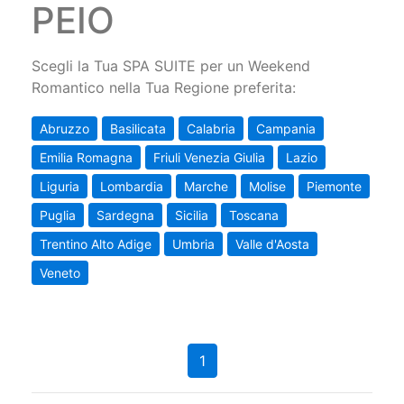
PEIO
Scegli la Tua SPA SUITE per un Weekend
Romantico nella Tua Regione preferita:
Abruzzo
Basilicata
Calabria
Campania
Emilia Romagna
Friuli Venezia Giulia
Lazio
Liguria
Lombardia
Marche
Molise
Piemonte
Puglia
Sardegna
Sicilia
Toscana
Trentino Alto Adige
Umbria
Valle d'Aosta
Veneto
1