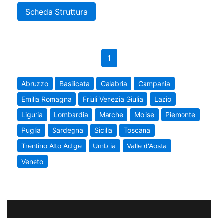
Scheda Struttura
1
Abruzzo
Basilicata
Calabria
Campania
Emilia Romagna
Friuli Venezia Giulia
Lazio
Liguria
Lombardia
Marche
Molise
Piemonte
Puglia
Sardegna
Sicilia
Toscana
Trentino Alto Adige
Umbria
Valle d'Aosta
Veneto