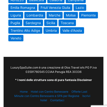
Emilia Romagna
Friuli Venezia Giulia
Lazio
Liguria
Lombardia
Marche
Molise
Piemonte
Puglia
Sardegna
Sicilia
Toscana
Trentino Alto Adige
Umbria
Valle d'Aosta
Veneto
LuxurySpaSuite.com è una creazione di Olos Travel srls PG P.iva
03591760545 CCIAA Perugia REA 30336
* I nomi delle strutture sono di pura fantasia Disclaimer
Home
Hotel con Centro Benessere
Offerte Last
Minute con Centro Benessere e SPA per Regione
Iscrivi
hotel
Contattaci