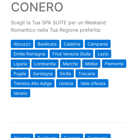
CONERO
Scegli la Tua SPA SUITE per un Weekend
Romantico nella Tua Regione preferita:
Abruzzo
Basilicata
Calabria
Campania
Emilia Romagna
Friuli Venezia Giulia
Lazio
Liguria
Lombardia
Marche
Molise
Piemonte
Puglia
Sardegna
Sicilia
Toscana
Trentino Alto Adige
Umbria
Valle d'Aosta
Veneto
Abruzzo
Basilicata
Calabria
Campania