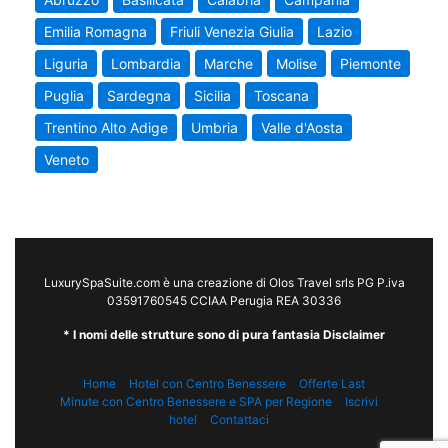
Emilia Romagna
Friuli Venezia Giulia
Lazio
Liguria
Lombardia
Marche
Molise
Piemonte
Puglia
Sardegna
Sicilia
Toscana
Trentino Alto Adige
Umbria
Valle d'Aosta
Veneto
LuxurySpaSuite.com è una creazione di Olos Travel srls PG P.iva
03591760545 CCIAA Perugia REA 30336
* I nomi delle strutture sono di pura fantasia Disclaimer
Home
Hotel con Centro Benessere
Offerte Last
Minute con Centro Benessere e SPA per Regione
Iscrivi
hotel
Contattaci