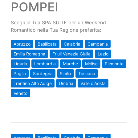
POMPEI
Scegli la Tua SPA SUITE per un Weekend
Romantico nella Tua Regione preferita:
Abruzzo
Basilicata
Calabria
Campania
Emilia Romagna
Friuli Venezia Giulia
Lazio
Liguria
Lombardia
Marche
Molise
Piemonte
Puglia
Sardegna
Sicilia
Toscana
Trentino Alto Adige
Umbria
Valle d'Aosta
Veneto
Abruzzo
Basilicata
Calabria
Campania