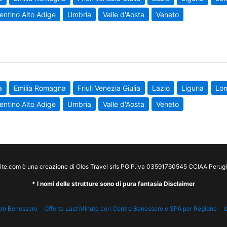
entino Alto Adige
Umbria
Valle d'Aosta
Veneto
a
Emilia Romagna
Friuli Venezia Giulia
Lazio
Liguria
Lo
entino Alto Adige
Umbria
Valle d'Aosta
Veneto
te.com è una creazione di Olos Travel srls PG P.iva 03591760545 CCIAA Peru
* I nomi delle strutture sono di pura fantasia Disclaimer
tro Benessere
Offerte Last Minute con Centro Benessere e SPA per Regione
I