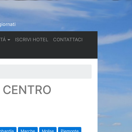
iornati
(current)
(current)
TTÁ
ISCRIVI HOTEL
CONTATTACI
N CENTRO
mbardia
Marche
Molise
Piemonte