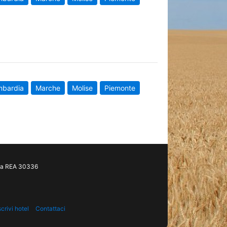
mbardia
Marche
Molise
Piemonte
gia REA 30336
scrivi hotel
Contattaci