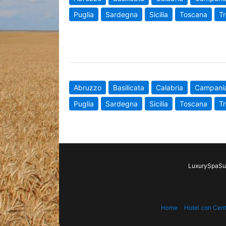
Puglia
Sardegna
Sicilia
Toscana
Tr
Abruzzo
Basilicata
Calabria
Campani
Puglia
Sardegna
Sicilia
Toscana
Tr
LuxurySpaSui
Home
Hotel con Cen