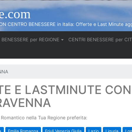
e.com
N CENTRO BENESSERE in Italia: Offerte e Last Minute agg
 BENESSERE per REGIONE
CENTRI BENESSERE per CI
NNA
TE E LASTMINUTE CO
 RAVENNA
Romantico nella Tua Regione preferita:
a
Emilia Romagna
Friuli Venezia Giulia
Lazio
Liguria
Lo