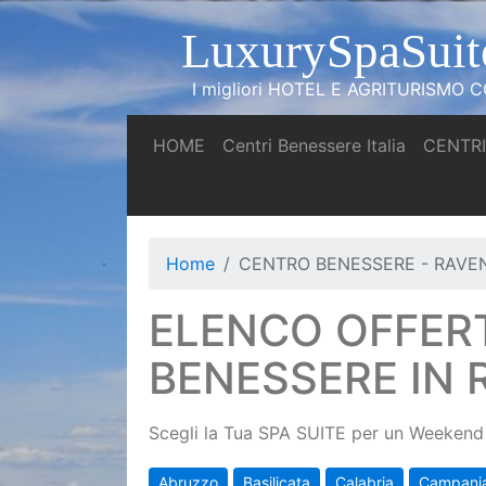
LuxurySpaSuit
I migliori HOTEL E AGRITURISMO CO
(current)
(current)
HOME
Centri Benessere Italia
CENTRI
Home
CENTRO BENESSERE - RAVE
ELENCO OFFER
BENESSERE IN
Scegli la Tua SPA SUITE per un Weekend 
Abruzzo
Basilicata
Calabria
Campani