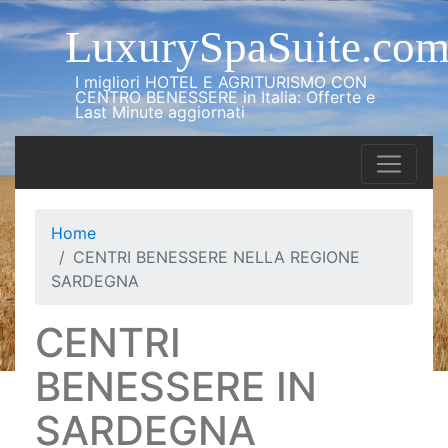
LuxurySpaSuite.co
I migliori HOTEL E AGRITURISMO CON
CENTRO BENESSERE in Italia: Offerte e
Last Minute aggiornati
Home
CENTRI BENESSERE NELLA REGIONE
SARDEGNA
CENTRI
BENESSERE IN
SARDEGNA