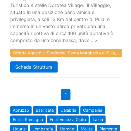
Turistico 4 stelle Dorotea Village. Il Villaggio,
situato in una posizione panoramica e
privilegiata, a soli 13 Km dal centro di Pula, è
immerso in un vasto parco privato,con una
capacità ricettiva di circa 100 unità abitative è
composto da una zona bassa, dove... >
Offerta Agosto in Sardegna, Santa Margherita di Pula,...
Scheda Struttura
1
Abruzzo
Basilicata
Calabria
Campania
Emilia Romagna
Friuli Venezia Giulia
Lazio
Liguria
Lombardia
Marche
Molise
Piemonte