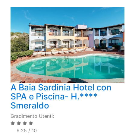
A Baia Sardinia Hotel con
SPA e Piscina- H.****
Smeraldo
Gradimento Utenti:
9.25 / 10