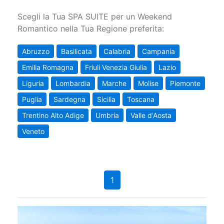
Scegli la Tua SPA SUITE per un Weekend
Romantico nella Tua Regione preferita:
Abruzzo
Basilicata
Calabria
Campania
Emilia Romagna
Friuli Venezia Giulia
Lazio
Liguria
Lombardia
Marche
Molise
Piemonte
Puglia
Sardegna
Sicilia
Toscana
Trentino Alto Adige
Umbria
Valle d'Aosta
Veneto
1