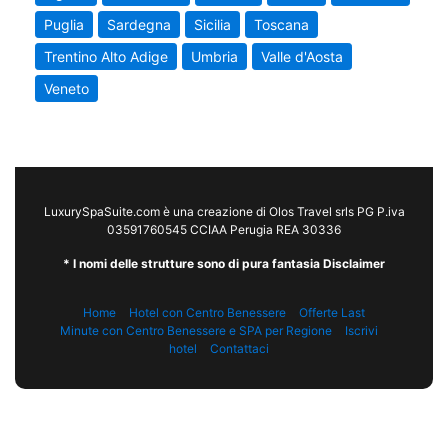
Puglia
Sardegna
Sicilia
Toscana
Trentino Alto Adige
Umbria
Valle d'Aosta
Veneto
LuxurySpaSuite.com è una creazione di Olos Travel srls PG P.iva
03591760545 CCIAA Perugia REA 30336
* I nomi delle strutture sono di pura fantasia Disclaimer
Home
Hotel con Centro Benessere
Offerte Last
Minute con Centro Benessere e SPA per Regione
Iscrivi
hotel
Contattaci