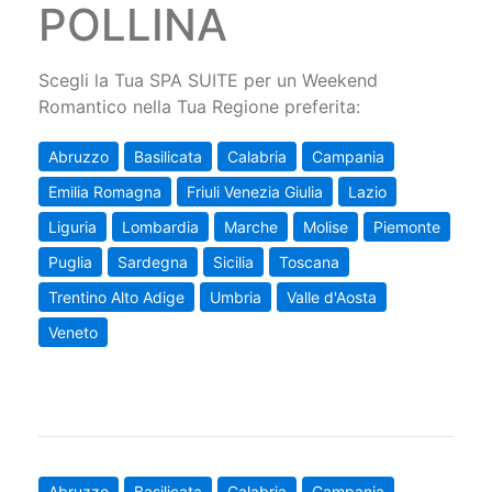
POLLINA
Scegli la Tua SPA SUITE per un Weekend
Romantico nella Tua Regione preferita:
Abruzzo
Basilicata
Calabria
Campania
Emilia Romagna
Friuli Venezia Giulia
Lazio
Liguria
Lombardia
Marche
Molise
Piemonte
Puglia
Sardegna
Sicilia
Toscana
Trentino Alto Adige
Umbria
Valle d'Aosta
Veneto
Abruzzo
Basilicata
Calabria
Campania