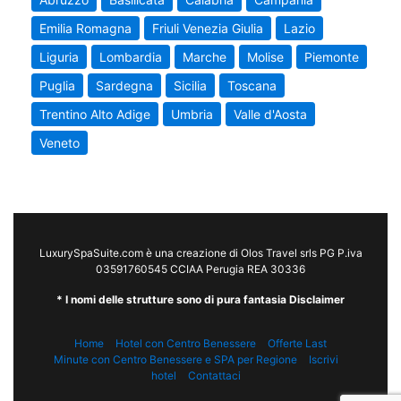
Emilia Romagna
Friuli Venezia Giulia
Lazio
Liguria
Lombardia
Marche
Molise
Piemonte
Puglia
Sardegna
Sicilia
Toscana
Trentino Alto Adige
Umbria
Valle d'Aosta
Veneto
LuxurySpaSuite.com è una creazione di Olos Travel srls PG P.iva
03591760545 CCIAA Perugia REA 30336
* I nomi delle strutture sono di pura fantasia Disclaimer
Home
Hotel con Centro Benessere
Offerte Last
Minute con Centro Benessere e SPA per Regione
Iscrivi
hotel
Contattaci