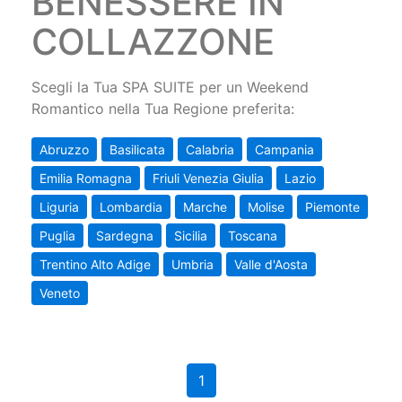
BENESSERE IN
COLLAZZONE
Scegli la Tua SPA SUITE per un Weekend
Romantico nella Tua Regione preferita:
Abruzzo
Basilicata
Calabria
Campania
Emilia Romagna
Friuli Venezia Giulia
Lazio
Liguria
Lombardia
Marche
Molise
Piemonte
Puglia
Sardegna
Sicilia
Toscana
Trentino Alto Adige
Umbria
Valle d'Aosta
Veneto
1