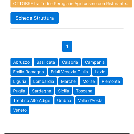
OTTOBRE tra Todi e Perugia in Agriturismo con Ristorante...
Scheda Struttura
1
Abruzzo
Basilicata
Calabria
Campania
Emilia Romagna
Friuli Venezia Giulia
Lazio
Liguria
Lombardia
Marche
Molise
Piemonte
Puglia
Sardegna
Sicilia
Toscana
Trentino Alto Adige
Umbria
Valle d'Aosta
Veneto