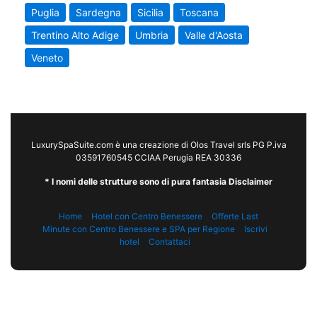
Puglia
Sardegna
Sicilia
Toscana
Trentino Alto Adige
Umbria
Valle d'Aosta
Veneto
LuxurySpaSuite.com è una creazione di Olos Travel srls PG P.iva
03591760545 CCIAA Perugia REA 30336
* I nomi delle strutture sono di pura fantasia Disclaimer
Home
Hotel con Centro Benessere
Offerte Last
Minute con Centro Benessere e SPA per Regione
Iscrivi
hotel
Contattaci