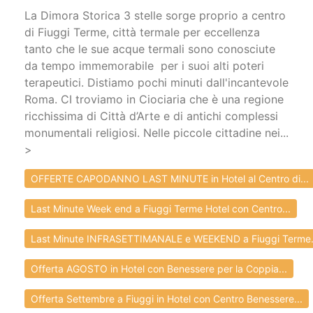
La Dimora Storica 3 stelle sorge proprio a centro
di Fiuggi Terme, città termale per eccellenza
tanto che le sue acque termali sono conosciute
da tempo immemorabile per i suoi alti poteri
terapeutici. Distiamo pochi minuti dall'incantevole
Roma. CI troviamo in Ciociaria che è una regione
ricchissima di Città d’Arte e di antichi complessi
monumentali religiosi. Nelle piccole cittadine nei...
>
OFFERTE CAPODANNO LAST MINUTE in Hotel al Centro di...
Last Minute Week end a Fiuggi Terme Hotel con Centro...
Last Minute INFRASETTIMANALE e WEEKEND a Fiuggi Terme.
Offerta AGOSTO in Hotel con Benessere per la Coppia...
Offerta Settembre a Fiuggi in Hotel con Centro Benessere...