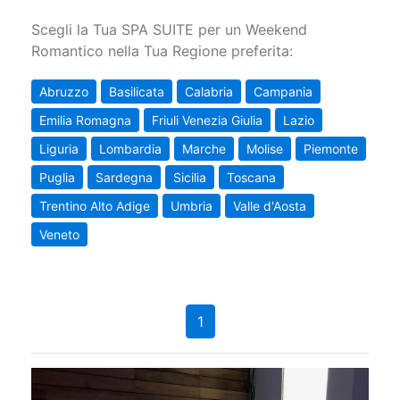
Scegli la Tua SPA SUITE per un Weekend
Romantico nella Tua Regione preferita:
Abruzzo
Basilicata
Calabria
Campania
Emilia Romagna
Friuli Venezia Giulia
Lazio
Liguria
Lombardia
Marche
Molise
Piemonte
Puglia
Sardegna
Sicilia
Toscana
Trentino Alto Adige
Umbria
Valle d'Aosta
Veneto
1