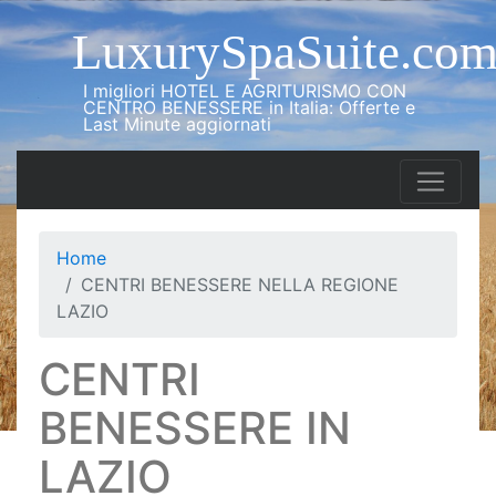
LuxurySpaSuite.co
I migliori HOTEL E AGRITURISMO CON
CENTRO BENESSERE in Italia: Offerte e
Last Minute aggiornati
Home
CENTRI BENESSERE NELLA REGIONE
LAZIO
CENTRI
BENESSERE IN
LAZIO