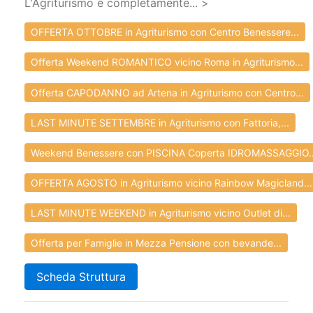
L'Agriturismo è completamente... >
OFFERTA OTTOBRE in Agriturismo con Centro Benessere...
Offerta Weekend ROMANTICO vicino Roma in Agriturismo...
Offerta CAPODANNO ad Artena in Agriturismo con Centro...
LAST MINUTE SETTEMBRE in Agriturismo con Fattoria,...
Weekend Benessere con PISCINA Coperta IDROMASSAGGIO..
OFFERTA AGOSTO in Agriturismo vicino Rainbow Magicland...
LAST MINUTE WEEKEND in Agriturismo vicino Outlet di...
Offerta per Famiglie in Mezza Pensione con bevande...
Scheda Struttura