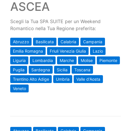
ASCEA
Scegli la Tua SPA SUITE per un Weekend
Romantico nella Tua Regione preferita:
Abruzzo
Basilicata
Calabria
Campania
Emilia Romagna
Friuli Venezia Giulia
Lazio
Liguria
Lombardia
Marche
Molise
Piemonte
Puglia
Sardegna
Sicilia
Toscana
Trentino Alto Adige
Umbria
Valle d'Aosta
Veneto
Abruzzo
Basilicata
Calabria
Campania