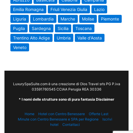
Emilia Romagna
Friuli Venezia Giulia
Lazio
Liguria
Lombardia
Marche
Molise
Piemonte
Puglia
Sardegna
Sicilia
Toscana
Trentino Alto Adige
Umbria
Valle d'Aosta
Veneto
LuxurySpaSuite.com è una creazione di Olos Travel srls PG P.iva
03591760545 CCIAA Perugia REA 30336
* I nomi delle strutture sono di pura fantasia Disclaimer
Home
Hotel con Centro Benessere
Offerte Last
Minute con Centro Benessere e SPA per Regione
Iscrivi
hotel
Contattaci