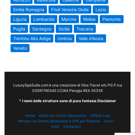
Emilia Romagna
Friuli Venezia Giulia
Lazio
Liguria
Lombardia
Marche
Molise
Piemonte
Puglia
Sardegna
Sicilia
Toscana
Trentino Alto Adige
Umbria
Valle d'Aosta
Veneto
LuxurySpaSuite.com è una creazione di Olos Travel srls PG P.iva
03591760545 CCIAA Perugia REA 30336
* I nomi delle strutture sono di pura fantasia Disclaimer
Home
Hotel con Centro Benessere
Offerte Last
Minute con Centro Benessere e SPA per Regione
Iscrivi
hotel
Contattaci