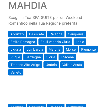
MAHDIA
Scegli la Tua SPA SUITE per un Weekend
Romantico nella Tua Regione preferita:
Abruzzo
Basilicata
Calabria
Campania
Emilia Romagna
Friuli Venezia Giulia
Lazio
Liguria
Lombardia
Marche
Molise
Piemonte
Puglia
Sardegna
Sicilia
Toscana
Trentino Alto Adige
Umbria
Valle d'Aosta
Veneto
Abruzzo
Basilicata
Calabria
Campania