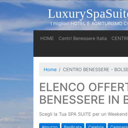
LuxurySpaSuit
I migliori HOTEL E AGRITURISMO CO
(current)
(current)
HOME
Centri Benessere Italia
CENTRI
Home
CENTRO BENESSERE - BOLS
ELENCO OFFER
BENESSERE IN
Scegli la Tua SPA SUITE per un Weekend 
Abruzzo
Basilicata
Calabria
Campani