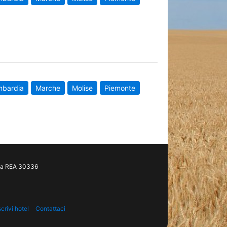
mbardia
Marche
Molise
Piemonte
gia REA 30336
scrivi hotel
Contattaci