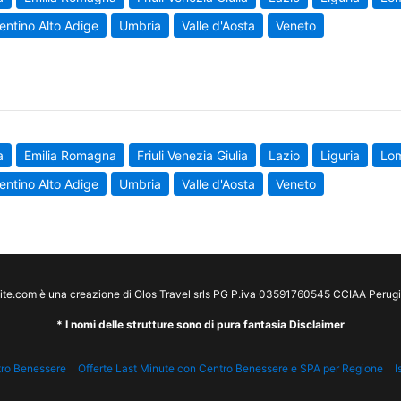
entino Alto Adige
Umbria
Valle d'Aosta
Veneto
a
Emilia Romagna
Friuli Venezia Giulia
Lazio
Liguria
Lo
entino Alto Adige
Umbria
Valle d'Aosta
Veneto
te.com è una creazione di Olos Travel srls PG P.iva 03591760545 CCIAA Peru
* I nomi delle strutture sono di pura fantasia Disclaimer
tro Benessere
Offerte Last Minute con Centro Benessere e SPA per Regione
I