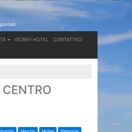
iornati
(current)
(current)
TTÁ
ISCRIVI HOTEL
CONTATTACI
N CENTRO
mbardia
Marche
Molise
Piemonte