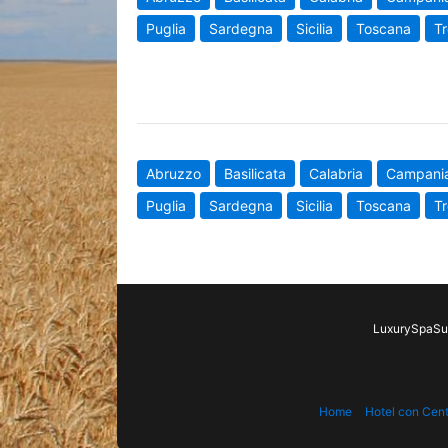
Puglia
Sardegna
Sicilia
Toscana
Tr
Abruzzo
Basilicata
Calabria
Campani
Puglia
Sardegna
Sicilia
Toscana
Tr
LuxurySpaSui
Home
Hotel con Cen