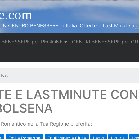
e.com
N CENTRO BENESSERE in Italia: Offerte e Last Minute agg
 BENESSERE per REGIONE
CENTRI BENESSERE per CI
ENA
TE E LASTMINUTE CO
 BOLSENA
Romantico nella Tua Regione preferita:
a
Emilia Romagna
Friuli Venezia Giulia
Lazio
Liguria
Lo